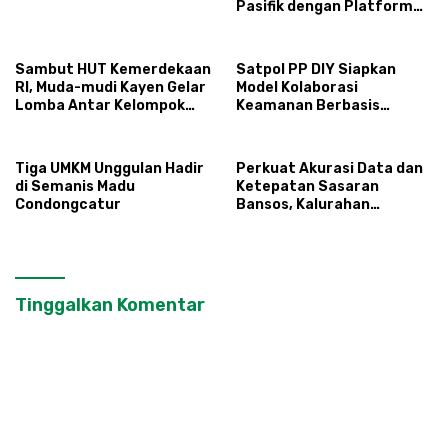
Pasifik dengan Platform
Infrastruktur AI
Terintegerasi
Sambut HUT Kemerdekaan
Satpol PP DIY Siapkan
RI, Muda-mudi Kayen Gelar
Model Kolaborasi
Lomba Antar Kelompok
Keamanan Berbasis
Ronda
Masyarakat
Tiga UMKM Unggulan Hadir
Perkuat Akurasi Data dan
di Semanis Madu
Ketepatan Sasaran
Condongcatur
Bansos, Kalurahan
Condongcatur Tingkatkan
Kapasitas 30 Agen
Perlinsos
Tinggalkan Komentar