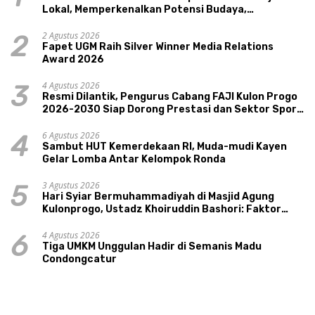
Lokal, Memperkenalkan Potensi Budaya,
Pariwisata, dan Ekologi Klaten
2 Agustus 2026
2
Fapet UGM Raih Silver Winner Media Relations
Award 2026
4 Agustus 2026
3
Resmi Dilantik, Pengurus Cabang FAJI Kulon Progo
2026-2030 Siap Dorong Prestasi dan Sektor Sport
Tourism Sungai Progo
6 Agustus 2026
4
Sambut HUT Kemerdekaan RI, Muda-mudi Kayen
Gelar Lomba Antar Kelompok Ronda
3 Agustus 2026
5
Hari Syiar Bermuhammadiyah di Masjid Agung
Kulonprogo, Ustadz Khoiruddin Bashori: Faktor
Utama Keluarga Sakinah Adalah Agama
4 Agustus 2026
6
Tiga UMKM Unggulan Hadir di Semanis Madu
Condongcatur