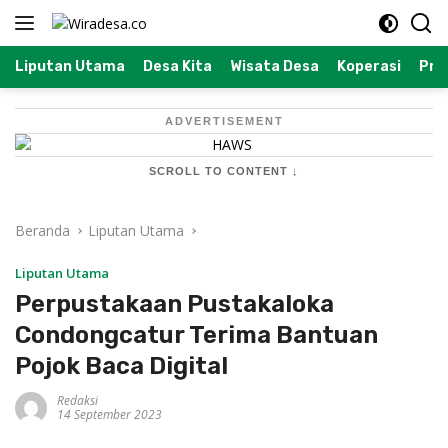
Langsung
ke
konten
Liputan Utama
Desa Kita
Wisata Desa
Koperasi
Prof
ADVERTISEMENT
SCROLL TO CONTENT ↓
Beranda
Liputan Utama
Liputan Utama
Perpustakaan Pustakaloka
Condongcatur Terima Bantuan
Pojok Baca Digital
Redaksi
14 September 2023