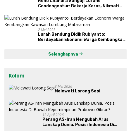
Reno Chandra Sangaji Lurahe
Condongcatur: Bekerja Keras, Nikmati
Proses, Dengarkan Suara Masyarakat,
dan Syukuri Hasil
2 Mei 2023
Lurah Bendung Didik Rubiyanto:
Berdayakan Ekonomi Warga Kembangkan
Kawasan Lumbung Mataraman
Selengkapnya
Kolom
3 Mei 2026
Melewati Lorong Sepi
13 April 2026
Perang AS-Iran Mengubah Arus
Lanskap Dunia, Posisi Indonesia Di
Bawah Kepemimpinan Prabowo-