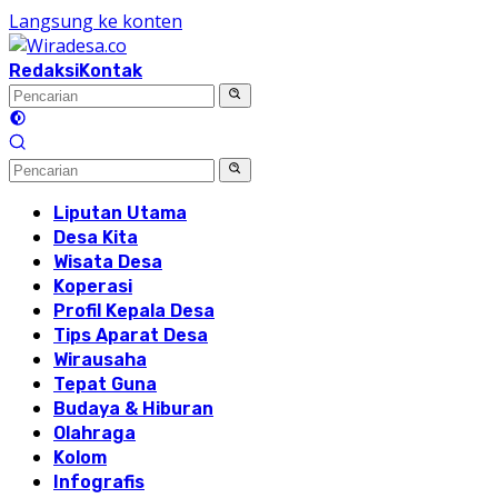
Langsung ke konten
Redaksi
Kontak
Liputan Utama
Desa Kita
Wisata Desa
Koperasi
Profil Kepala Desa
Tips Aparat Desa
Wirausaha
Tepat Guna
Budaya & Hiburan
Olahraga
Kolom
Infografis