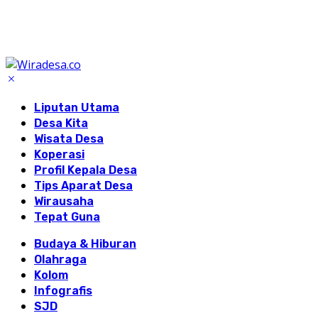
Liputan Utama
Desa Kita
Wisata Desa
Koperasi
Profil Kepala Desa
Tips Aparat Desa
Wirausaha
Tepat Guna
Budaya & Hiburan
Olahraga
Kolom
Infografis
SJD