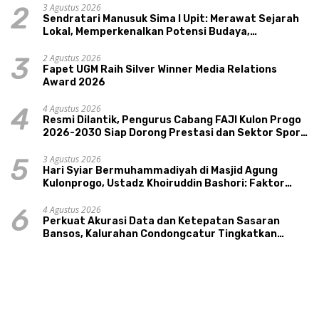
3 Agustus 2026
2
Sendratari Manusuk Sima I Upit: Merawat Sejarah
Lokal, Memperkenalkan Potensi Budaya,
Pariwisata, dan Ekologi Klaten
2 Agustus 2026
3
Fapet UGM Raih Silver Winner Media Relations
Award 2026
4 Agustus 2026
4
Resmi Dilantik, Pengurus Cabang FAJI Kulon Progo
2026-2030 Siap Dorong Prestasi dan Sektor Sport
Tourism Sungai Progo
3 Agustus 2026
5
Hari Syiar Bermuhammadiyah di Masjid Agung
Kulonprogo, Ustadz Khoiruddin Bashori: Faktor
Utama Keluarga Sakinah Adalah Agama
4 Agustus 2026
6
Perkuat Akurasi Data dan Ketepatan Sasaran
Bansos, Kalurahan Condongcatur Tingkatkan
Kapasitas 30 Agen Perlinsos