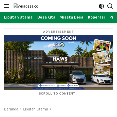
Langsung
ke
konten
Liputan Utama
Desa Kita
Wisata Desa
Koperasi
Prof
ADVERTISEMENT
SCROLL TO CONTENT ↓
Beranda
Liputan Utama