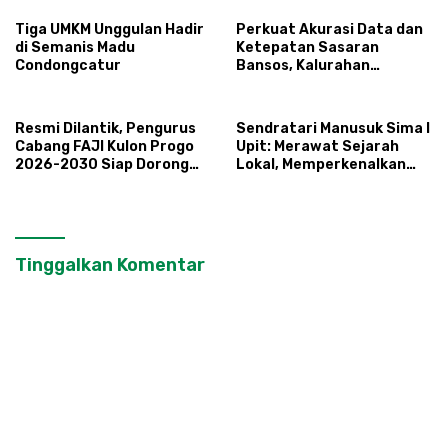
Tiga UMKM Unggulan Hadir
Perkuat Akurasi Data dan
di Semanis Madu
Ketepatan Sasaran
Condongcatur
Bansos, Kalurahan
Condongcatur Tingkatkan
Kapasitas 30 Agen
Perlinsos
Resmi Dilantik, Pengurus
Sendratari Manusuk Sima I
Cabang FAJI Kulon Progo
Upit: Merawat Sejarah
2026-2030 Siap Dorong
Lokal, Memperkenalkan
Prestasi dan Sektor Sport
Potensi Budaya,
Tourism Sungai Progo
Pariwisata, dan Ekologi
Klaten
Tinggalkan Komentar