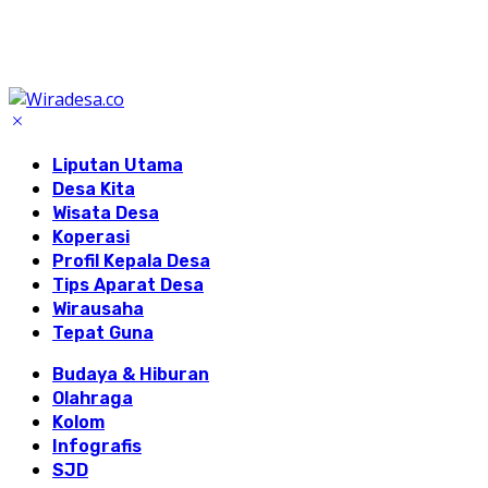
Liputan Utama
Desa Kita
Wisata Desa
Koperasi
Profil Kepala Desa
Tips Aparat Desa
Wirausaha
Tepat Guna
Budaya & Hiburan
Olahraga
Kolom
Infografis
SJD