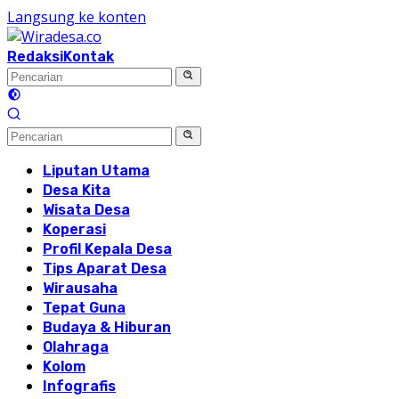
Langsung ke konten
Redaksi
Kontak
Liputan Utama
Desa Kita
Wisata Desa
Koperasi
Profil Kepala Desa
Tips Aparat Desa
Wirausaha
Tepat Guna
Budaya & Hiburan
Olahraga
Kolom
Infografis