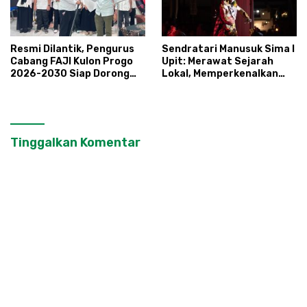
Resmi Dilantik, Pengurus
Sendratari Manusuk Sima I
Cabang FAJI Kulon Progo
Upit: Merawat Sejarah
2026-2030 Siap Dorong
Lokal, Memperkenalkan
Prestasi dan Sektor Sport
Potensi Budaya,
Tourism Sungai Progo
Pariwisata, dan Ekologi
Klaten
Tinggalkan Komentar