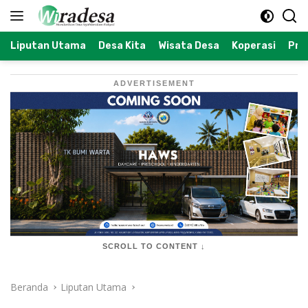
Langsung
ke
konten
Liputan Utama
Desa Kita
Wisata Desa
Koperasi
Prof
ADVERTISEMENT
SCROLL TO CONTENT ↓
Beranda
Liputan Utama