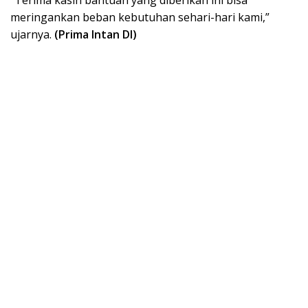
“Terima kasih bantuan yang diberikan ini bisa
meringankan beban kebutuhan sehari-hari kami,”
ujarnya.
(Prima Intan DI)