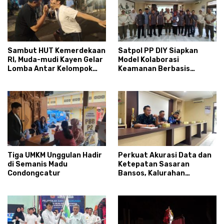
Sambut HUT Kemerdekaan
Satpol PP DIY Siapkan
RI, Muda-mudi Kayen Gelar
Model Kolaborasi
Lomba Antar Kelompok
Keamanan Berbasis
Ronda
Masyarakat
Tiga UMKM Unggulan Hadir
Perkuat Akurasi Data dan
di Semanis Madu
Ketepatan Sasaran
Condongcatur
Bansos, Kalurahan
Condongcatur Tingkatkan
Kapasitas 30 Agen
Perlinsos