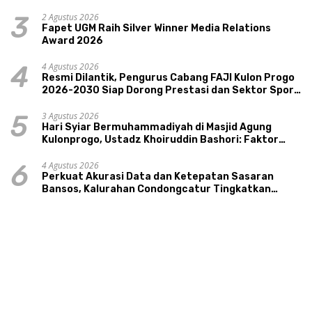
Pariwisata, dan Ekologi Klaten
2 Agustus 2026
3
Fapet UGM Raih Silver Winner Media Relations
Award 2026
4 Agustus 2026
4
Resmi Dilantik, Pengurus Cabang FAJI Kulon Progo
2026-2030 Siap Dorong Prestasi dan Sektor Sport
Tourism Sungai Progo
3 Agustus 2026
5
Hari Syiar Bermuhammadiyah di Masjid Agung
Kulonprogo, Ustadz Khoiruddin Bashori: Faktor
Utama Keluarga Sakinah Adalah Agama
4 Agustus 2026
6
Perkuat Akurasi Data dan Ketepatan Sasaran
Bansos, Kalurahan Condongcatur Tingkatkan
Kapasitas 30 Agen Perlinsos