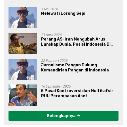
3 Mei 2026
Melewati Lorong Sepi
13 April 2026
Perang AS-Iran Mengubah Arus
Lanskap Dunia, Posisi Indonesia Di
Bawah Kepemimpinan Prabowo-
Gibran?
22 Februari 2026
Jurnalisme Pangan Dukung
Kemandirian Pangan di Indonesia
16 September 2025
5 Pasal Kontroversi dan Multitafsir
RUU Perampasan Aset
Selengkapnya