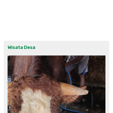
Wisata Desa