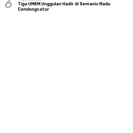
6
Tiga UMKM Unggulan Hadir di Semanis Madu
Condongcatur