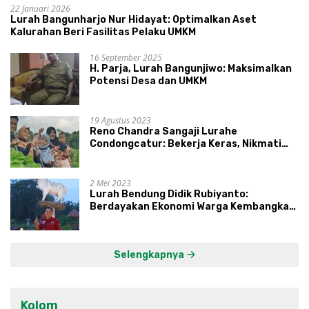
22 Januari 2026
Lurah Bangunharjo Nur Hidayat: Optimalkan Aset
Kalurahan Beri Fasilitas Pelaku UMKM
16 September 2025
H. Parja, Lurah Bangunjiwo: Maksimalkan
Potensi Desa dan UMKM
19 Agustus 2023
Reno Chandra Sangaji Lurahe
Condongcatur: Bekerja Keras, Nikmati
Proses, Dengarkan Suara Masyarakat,
dan Syukuri Hasil
2 Mei 2023
Lurah Bendung Didik Rubiyanto:
Berdayakan Ekonomi Warga Kembangkan
Kawasan Lumbung Mataraman
Selengkapnya
Kolom