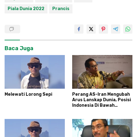
Piala Dunia 2022
Prancis
Baca Juga
Melewati Lorong Sepi
Perang AS-Iran Mengubah
Arus Lanskap Dunia, Posisi
Indonesia Di Bawah
Kepemimpinan Prabowo-
Gibran?