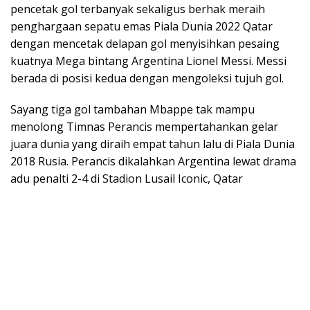
pencetak gol terbanyak sekaligus berhak meraih
penghargaan sepatu emas Piala Dunia 2022 Qatar
dengan mencetak delapan gol menyisihkan pesaing
kuatnya Mega bintang Argentina Lionel Messi. Messi
berada di posisi kedua dengan mengoleksi tujuh gol.
Sayang tiga gol tambahan Mbappe tak mampu
menolong Timnas Perancis mempertahankan gelar
juara dunia yang diraih empat tahun lalu di Piala Dunia
2018 Rusia. Perancis dikalahkan Argentina lewat drama
adu penalti 2-4 di Stadion Lusail Iconic, Qatar