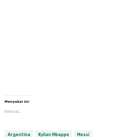
Menyukai ini:
Memuat...
Argentina
Kylian Mbappe
Messi