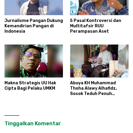
Jurnalisme Pangan Dukung
5 Pasal Kontroversi dan
Kemandirian Pangan di
Multitafsir RUU
Indonesia
Perampasan Aset
Makna Strategis UU Hak
Abuya KH Muhammad
Cipta Bagi Pelaku UMKM
Thoha Alawy Alhafidz,
Sosok Teduh Penuh
Teladan
Tinggalkan Komentar