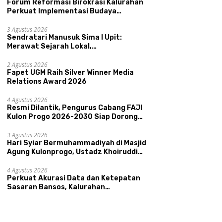
Forum Reformasi Birokrasi Kalurahan
Perkuat Implementasi Budaya
Pemerintahan SATRIYA dan Nilai
Kepamongan DIY
3 Agustus 2026
Sendratari Manusuk Sima I Upit:
Merawat Sejarah Lokal,
Memperkenalkan Potensi Budaya,
Pariwisata, dan Ekologi Klaten
2 Agustus 2026
Fapet UGM Raih Silver Winner Media
Relations Award 2026
4 Agustus 2026
Resmi Dilantik, Pengurus Cabang FAJI
Kulon Progo 2026-2030 Siap Dorong
Prestasi dan Sektor Sport Tourism
Sungai Progo
3 Agustus 2026
Hari Syiar Bermuhammadiyah di Masjid
Agung Kulonprogo, Ustadz Khoiruddin
Bashori: Faktor Utama Keluarga
Sakinah Adalah Agama
4 Agustus 2026
Perkuat Akurasi Data dan Ketepatan
Sasaran Bansos, Kalurahan
Condongcatur Tingkatkan Kapasitas
30 Agen Perlinsos