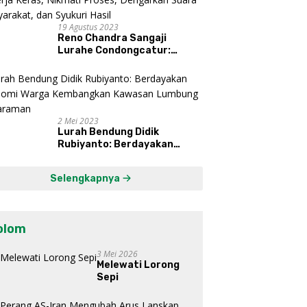
19 Agustus 2023
Reno Chandra Sangaji
Lurahe Condongcatur:
Bekerja Keras, Nikmati
Proses, Dengarkan Suara
Masyarakat, dan Syukuri
Hasil
2 Mei 2023
Lurah Bendung Didik
Rubiyanto: Berdayakan
Ekonomi Warga Kembangkan
Kawasan Lumbung
Selengkapnya
Mataraman
olom
3 Mei 2026
Melewati Lorong
Sepi