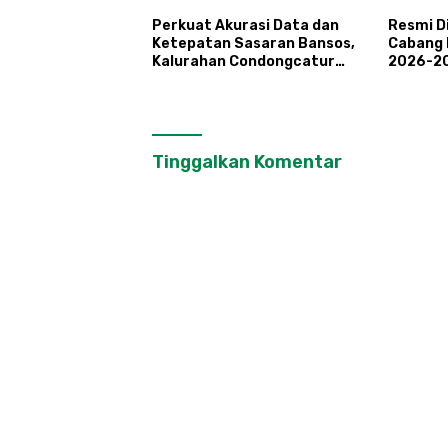
Perkuat Akurasi Data dan
Resmi D
Ketepatan Sasaran Bansos,
Cabang 
Kalurahan Condongcatur
2026-20
Tingkatkan Kapasitas 30
Prestas
Agen Perlinsos
Tourism
Tinggalkan Komentar