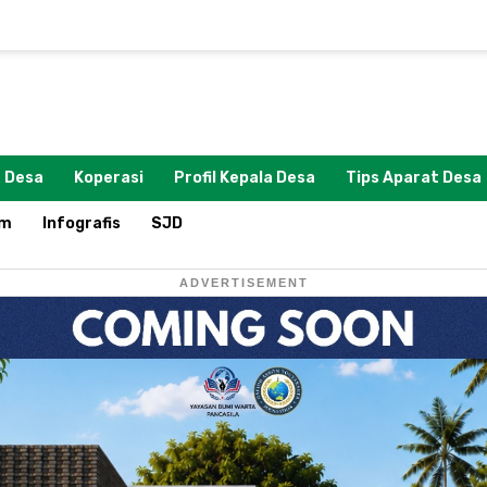
 Desa
Koperasi
Profil Kepala Desa
Tips Aparat Desa
om
Infografis
SJD
ADVERTISEMENT