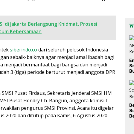
I di Jakarta Berlangsung Khidmat, Prosesi
W
tum Kebersamaan
imtek
siberindo.co
dari seluruh pelosok Indonesia
an sebaik-baiknya agar menjadi amal ibadah bagi
E
ua menjadi bermanfaat bagi bangsa dan menjadi
Se
sudah 3 (tiga) periode berturut menjadi anggota DPR
Bu
SMSI Pusat Firdaus, Sekretaris Jenderal SMSI HM
MSI Pusat Hendry Ch. Bangun, anggota komisi I
D
erwakilan pengurus SMSI Provinsi. Acara itu digelar
S
tus 2020 dan ditutup pada Kamis, 6 Agustus 2020
Be