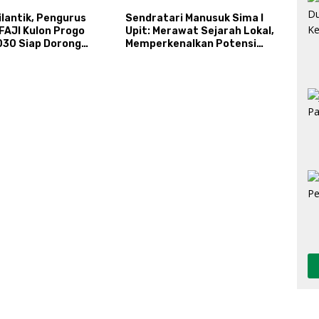
ilantik, Pengurus
Sendratari Manusuk Sima I
FAJI Kulon Progo
Upit: Merawat Sejarah Lokal,
30 Siap Dorong
Memperkenalkan Potensi
i dan Sektor Sport
Budaya, Pariwisata, dan
 Sungai Progo
Ekologi Klaten