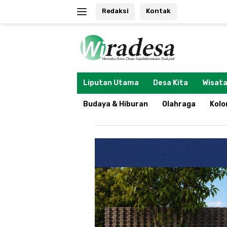
Langsung
Redaksi
Kontak
ke
konten
tutup
Liputan Utama
Desa Kita
Wisata
Budaya & Hiburan
Olahraga
Kol