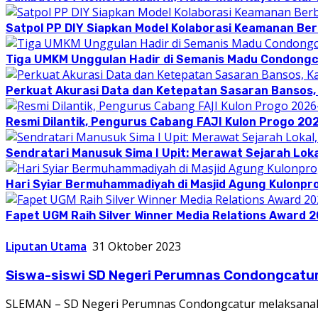
Satpol PP DIY Siapkan Model Kolaborasi Keamanan Be
Tiga UMKM Unggulan Hadir di Semanis Madu Condong
Perkuat Akurasi Data dan Ketepatan Sasaran Bansos,
Resmi Dilantik, Pengurus Cabang FAJI Kulon Progo 20
Sendratari Manusuk Sima I Upit: Merawat Sejarah Loka
Hari Syiar Bermuhammadiyah di Masjid Agung Kulonpr
Fapet UGM Raih Silver Winner Media Relations Award 
Liputan Utama
31 Oktober 2023
Siswa-siswi SD Negeri Perumnas Condongcatur I
SLEMAN – SD Negeri Perumnas Condongcatur melaksanak