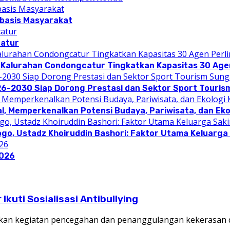
rbasis Masyarakat
catur
 Kalurahan Condongcatur Tingkatkan Kapasitas 30 Agen
26-2030 Siap Dorong Prestasi dan Sektor Sport Touris
l, Memperkenalkan Potensi Budaya, Pariwisata, dan Eko
ogo, Ustadz Khoiruddin Bashori: Faktor Utama Keluarg
2026
kuti Sosialisasi Antibullying
an kegiatan pencegahan dan penanggulangan kekerasan d