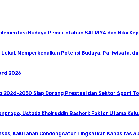
mplementasi Budaya Pemerintahan SATRIYA dan Nilai K
 Lokal, Memperkenalkan Potensi Budaya, Pariwisata, da
ward 2026
go 2026-2030 Siap Dorong Prestasi dan Sektor Sport T
onprogo, Ustadz Khoiruddin Bashori: Faktor Utama Kel
nsos, Kalurahan Condongcatur Tingkatkan Kapasitas 30