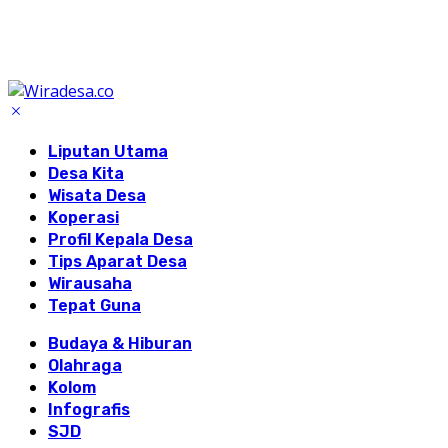
Liputan Utama
Desa Kita
Wisata Desa
Koperasi
Profil Kepala Desa
Tips Aparat Desa
Wirausaha
Tepat Guna
Budaya & Hiburan
Olahraga
Kolom
Infografis
SJD