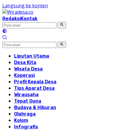
Langsung ke konten
Redaksi
Kontak
Liputan Utama
Desa Kita
Wisata Desa
Koperasi
Profil Kepala Desa
Tips Aparat Desa
Wirausaha
Tepat Guna
Budaya & Hiburan
Olahraga
Kolom
Infografis