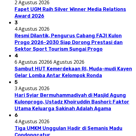
2 Agustus 2026
Fapet UGM Raih Silver Winner Media Relations
Award 2026
3
4 Agustus 2026
Resmi Dilantik, Pengurus Cabang FAJI Kulon
Progo 2026-2030 Siap Dorong Prestasi dan
Sektor Sport Tourism Sungai Progo
4
6 Agustus 2026
6 Agustus 2026
Sambut HUT Kemerdekaan RI, Muda-mudi Kayen
Gelar Lomba Antar Kelompok Ronda
5
3 Agustus 2026
Hari Syiar Bermuhammadiyah di Masjid Agung
Kulonprogo, Ustadz Khoiruddin Bashori: Faktor
Utama Keluarga Sakinah Adalah Agama
6
4 Agustus 2026
Tiga UMKM Unggulan Hadir di Semanis Madu
Condongcatur