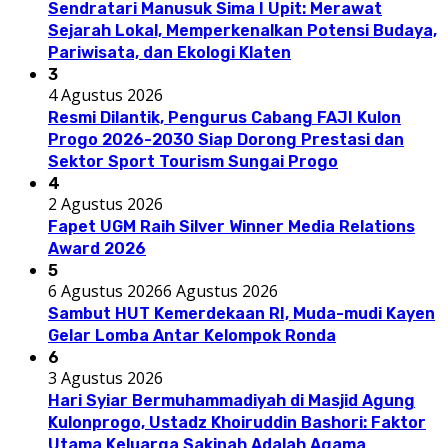
Sendratari Manusuk Sima I Upit: Merawat
Sejarah Lokal, Memperkenalkan Potensi Budaya,
Pariwisata, dan Ekologi Klaten
3
4 Agustus 2026
Resmi Dilantik, Pengurus Cabang FAJI Kulon
Progo 2026-2030 Siap Dorong Prestasi dan
Sektor Sport Tourism Sungai Progo
4
2 Agustus 2026
Fapet UGM Raih Silver Winner Media Relations
Award 2026
5
6 Agustus 2026
6 Agustus 2026
Sambut HUT Kemerdekaan RI, Muda-mudi Kayen
Gelar Lomba Antar Kelompok Ronda
6
3 Agustus 2026
Hari Syiar Bermuhammadiyah di Masjid Agung
Kulonprogo, Ustadz Khoiruddin Bashori: Faktor
Utama Keluarga Sakinah Adalah Agama