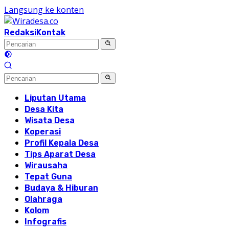
Langsung ke konten
Redaksi
Kontak
Liputan Utama
Desa Kita
Wisata Desa
Koperasi
Profil Kepala Desa
Tips Aparat Desa
Wirausaha
Tepat Guna
Budaya & Hiburan
Olahraga
Kolom
Infografis