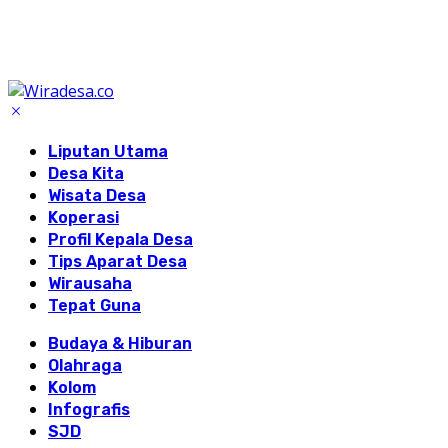
Liputan Utama
Desa Kita
Wisata Desa
Koperasi
Profil Kepala Desa
Tips Aparat Desa
Wirausaha
Tepat Guna
Budaya & Hiburan
Olahraga
Kolom
Infografis
SJD