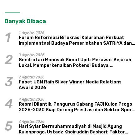
Banyak Dibaca
1 Agustus 2026
1
Forum Reformasi Birokrasi Kalurahan Perkuat
Implementasi Budaya Pemerintahan SATRIYA dan
Nilai Kepamongan DIY
3 Agustus 2026
2
Sendratari Manusuk Sima I Upit: Merawat Sejarah
Lokal, Memperkenalkan Potensi Budaya,
Pariwisata, dan Ekologi Klaten
2 Agustus 2026
3
Fapet UGM Raih Silver Winner Media Relations
Award 2026
4 Agustus 2026
4
Resmi Dilantik, Pengurus Cabang FAJI Kulon Progo
2026-2030 Siap Dorong Prestasi dan Sektor Sport
Tourism Sungai Progo
3 Agustus 2026
5
Hari Syiar Bermuhammadiyah di Masjid Agung
Kulonprogo, Ustadz Khoiruddin Bashori: Faktor
Utama Keluarga Sakinah Adalah Agama