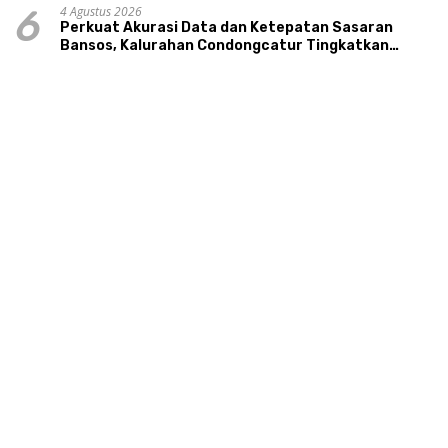
4 Agustus 2026
6
Perkuat Akurasi Data dan Ketepatan Sasaran
Bansos, Kalurahan Condongcatur Tingkatkan
Kapasitas 30 Agen Perlinsos