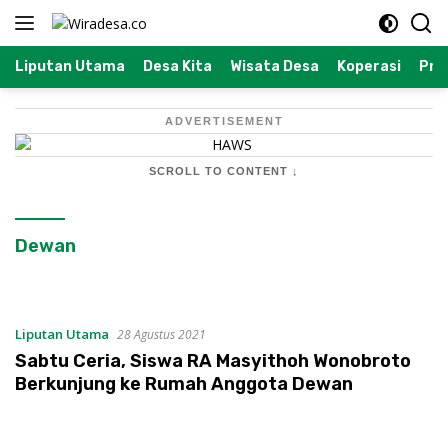
Langsung
ke
konten
Liputan Utama
Desa Kita
Wisata Desa
Koperasi
Prof
ADVERTISEMENT
SCROLL TO CONTENT ↓
Dewan
Liputan Utama
28 Agustus 2021
Sabtu Ceria, Siswa RA Masyithoh Wonobroto
Berkunjung ke Rumah Anggota Dewan