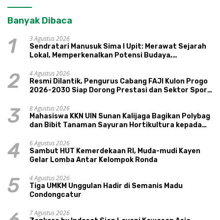
Banyak Dibaca
3 Agustus 2026
1
Sendratari Manusuk Sima I Upit: Merawat Sejarah
Lokal, Memperkenalkan Potensi Budaya,
Pariwisata, dan Ekologi Klaten
4 Agustus 2026
2
Resmi Dilantik, Pengurus Cabang FAJI Kulon Progo
2026-2030 Siap Dorong Prestasi dan Sektor Sport
Tourism Sungai Progo
8 Agustus 2026
3
Mahasiswa KKN UIN Sunan Kalijaga Bagikan Polybag
dan Bibit Tanaman Sayuran Hortikultura kepada
Warga Ngipikrejo 1
6 Agustus 2026
4
Sambut HUT Kemerdekaan RI, Muda-mudi Kayen
Gelar Lomba Antar Kelompok Ronda
4 Agustus 2026
5
Tiga UMKM Unggulan Hadir di Semanis Madu
Condongcatur
7 Agustus 2026