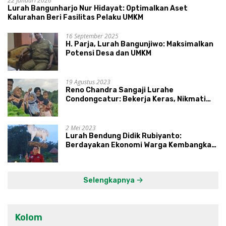
22 Januari 2026
Lurah Bangunharjo Nur Hidayat: Optimalkan Aset
Kalurahan Beri Fasilitas Pelaku UMKM
16 September 2025
H. Parja, Lurah Bangunjiwo: Maksimalkan
Potensi Desa dan UMKM
19 Agustus 2023
Reno Chandra Sangaji Lurahe
Condongcatur: Bekerja Keras, Nikmati
Proses, Dengarkan Suara Masyarakat,
dan Syukuri Hasil
2 Mei 2023
Lurah Bendung Didik Rubiyanto:
Berdayakan Ekonomi Warga Kembangkan
Kawasan Lumbung Mataraman
Selengkapnya
Kolom