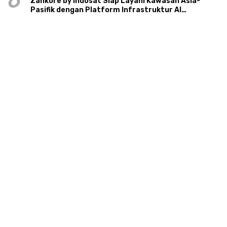
6
Zankore by Indosat Siap Layani Kawasan Asia-
Pasifik dengan Platform Infrastruktur AI
Terintegerasi