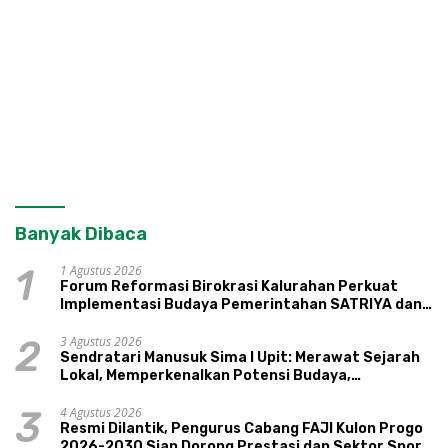
Banyak Dibaca
1 Agustus 2026
1
Forum Reformasi Birokrasi Kalurahan Perkuat
Implementasi Budaya Pemerintahan SATRIYA dan
Nilai Kepamongan DIY
3 Agustus 2026
2
Sendratari Manusuk Sima I Upit: Merawat Sejarah
Lokal, Memperkenalkan Potensi Budaya,
Pariwisata, dan Ekologi Klaten
4 Agustus 2026
3
Resmi Dilantik, Pengurus Cabang FAJI Kulon Progo
2026-2030 Siap Dorong Prestasi dan Sektor Sport