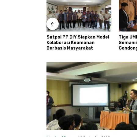
T Kemerdekaan
udi Kayen Gelar
ar Kelompok
Satpol PP DIY Siapkan Model
Tiga UM
Kolaborasi Keamanan
Semani
Berbasis Masyarakat
Condon