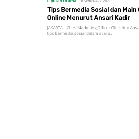
Liputan Utama
16 September 2022
Tips Bermedia Sosial dan Main
Online Menurut Ansari Kadir
JAKARTA – Chief Marketing Officer GK Hebat Ansa
tips bermedia sosial dalam acara…