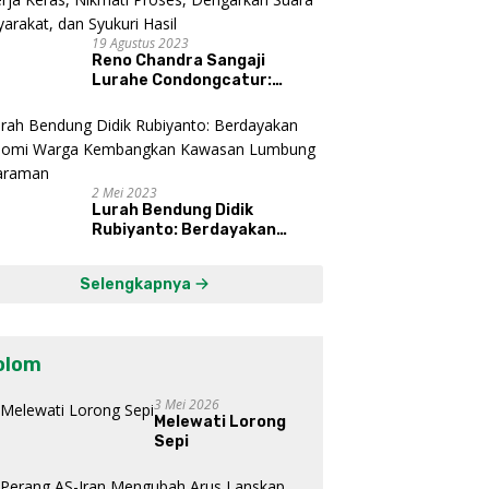
19 Agustus 2023
Reno Chandra Sangaji
Lurahe Condongcatur:
Bekerja Keras, Nikmati
Proses, Dengarkan Suara
Masyarakat, dan Syukuri
Hasil
2 Mei 2023
Lurah Bendung Didik
Rubiyanto: Berdayakan
Ekonomi Warga Kembangkan
Kawasan Lumbung
Selengkapnya
Mataraman
olom
3 Mei 2026
Melewati Lorong
Sepi