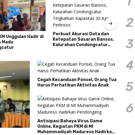
1
2
Perkuat Akurasi Data dan
KM Unggulan Hadir di
Resm
Ketepatan Sasaran Bansos,
3
s Madu
Caba
Kalurahan Condongcatur
gcatur
2026
Tingkatkan Kapasitas 30
Pres
Agen Perlinsos
Tour
4
Cegah Kecanduan Ponsel, Orang Tua
5
Harus Perhatikan Aktivitas Anak
6
Antisipasi Bahaya Virus Game
Online, Kegiatan PKM di MI
Muhammadiyah Madureso Hadirkan