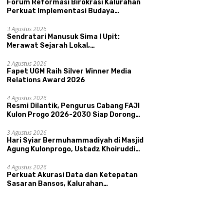
Forum Reformasi Birokrasi Kalurahan
Perkuat Implementasi Budaya
Pemerintahan SATRIYA dan Nilai
Kepamongan DIY
3 Agustus 2026
Sendratari Manusuk Sima I Upit:
Merawat Sejarah Lokal,
Memperkenalkan Potensi Budaya,
H
i Dilantik, Pengurus
Sendratari Manusuk Sima I
Pariwisata, dan Ekologi Klaten
2 Agustus 2026
B
ng FAJI Kulon Progo
Upit: Merawat Sejarah Lokal,
Fapet UGM Raih Silver Winner Media
A
-2030 Siap Dorong
Memperkenalkan Potensi
Relations Award 2026
K
tasi dan Sektor Sport
Budaya, Pariwisata, dan
U
ism Sungai Progo
Ekologi Klaten
4 Agustus 2026
A
Resmi Dilantik, Pengurus Cabang FAJI
Kulon Progo 2026-2030 Siap Dorong
Prestasi dan Sektor Sport Tourism
Sungai Progo
3 Agustus 2026
Hari Syiar Bermuhammadiyah di Masjid
Agung Kulonprogo, Ustadz Khoiruddin
Bashori: Faktor Utama Keluarga
Sakinah Adalah Agama
4 Agustus 2026
Perkuat Akurasi Data dan Ketepatan
Sasaran Bansos, Kalurahan
Condongcatur Tingkatkan Kapasitas
30 Agen Perlinsos