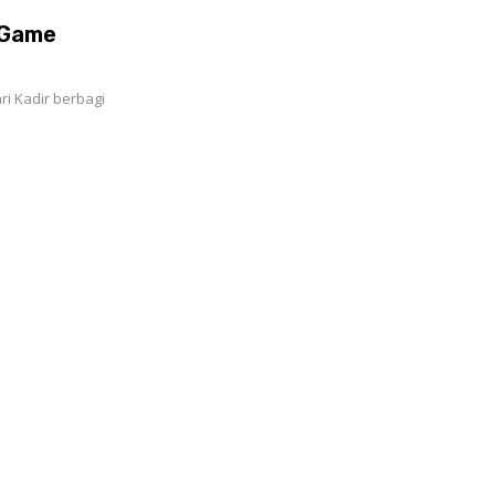
Pendongeng
 Game
ri Kadir berbagi