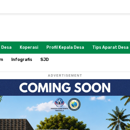
 Desa
Koperasi
Profil Kepala Desa
Tips Aparat Desa
om
Infografis
SJD
ADVERTISEMENT