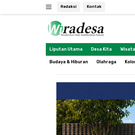
Langsung
Redaksi
Kontak
ke
konten
tutup
Liputan Utama
Desa Kita
Wisata
Budaya & Hiburan
Olahraga
Kol