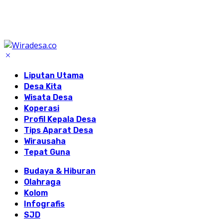
Liputan Utama
Desa Kita
Wisata Desa
Koperasi
Profil Kepala Desa
Tips Aparat Desa
Wirausaha
Tepat Guna
Budaya & Hiburan
Olahraga
Kolom
Infografis
SJD