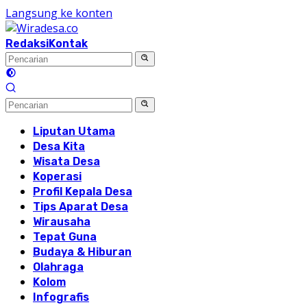
Langsung ke konten
Redaksi
Kontak
Liputan Utama
Desa Kita
Wisata Desa
Koperasi
Profil Kepala Desa
Tips Aparat Desa
Wirausaha
Tepat Guna
Budaya & Hiburan
Olahraga
Kolom
Infografis