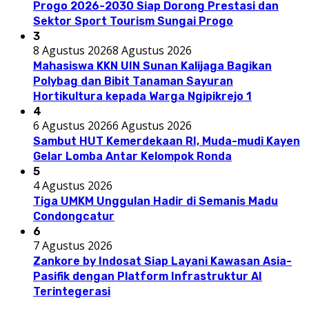
Progo 2026-2030 Siap Dorong Prestasi dan
Sektor Sport Tourism Sungai Progo
3
8 Agustus 2026
8 Agustus 2026
Mahasiswa KKN UIN Sunan Kalijaga Bagikan
Polybag dan Bibit Tanaman Sayuran
Hortikultura kepada Warga Ngipikrejo 1
4
6 Agustus 2026
6 Agustus 2026
Sambut HUT Kemerdekaan RI, Muda-mudi Kayen
Gelar Lomba Antar Kelompok Ronda
5
4 Agustus 2026
Tiga UMKM Unggulan Hadir di Semanis Madu
Condongcatur
6
7 Agustus 2026
Zankore by Indosat Siap Layani Kawasan Asia-
Pasifik dengan Platform Infrastruktur AI
Terintegerasi