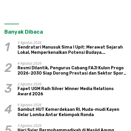
Banyak Dibaca
3 Agustus 2026
1
Sendratari Manusuk Sima I Upit: Merawat Sejarah
Lokal, Memperkenalkan Potensi Budaya,
Pariwisata, dan Ekologi Klaten
4 Agustus 2026
2
Resmi Dilantik, Pengurus Cabang FAJI Kulon Progo
2026-2030 Siap Dorong Prestasi dan Sektor Sport
Tourism Sungai Progo
2 Agustus 2026
3
Fapet UGM Raih Silver Winner Media Relations
Award 2026
6 Agustus 2026
4
Sambut HUT Kemerdekaan RI, Muda-mudi Kayen
Gelar Lomba Antar Kelompok Ronda
3 Agustus 2026
5
Hari Syiar Bermuhammadiyah di Masjid Agung