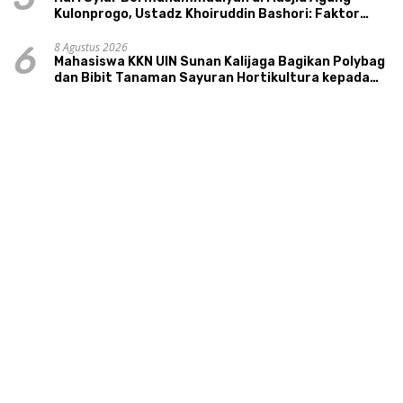
Kulonprogo, Ustadz Khoiruddin Bashori: Faktor
Utama Keluarga Sakinah Adalah Agama
8 Agustus 2026
6
Mahasiswa KKN UIN Sunan Kalijaga Bagikan Polybag
dan Bibit Tanaman Sayuran Hortikultura kepada
Warga Ngipikrejo 1