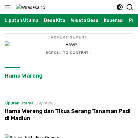
Langsung
ke
konten
Liputan Utama
Desa Kita
Wisata Desa
Koperasi
Prof
ADVERTISEMENT
SCROLL TO CONTENT ↓
Hama Wareng
Liputan Utama
2 April 2022
Hama Wereng dan Tikus Serang Tanaman Padi
di Madiun