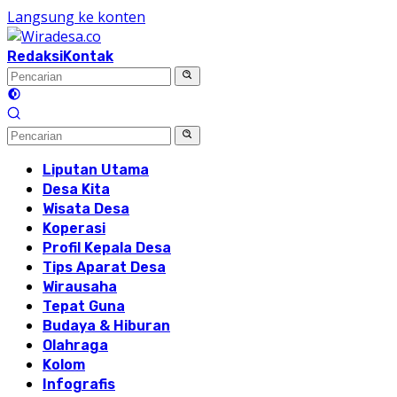
Langsung ke konten
Redaksi
Kontak
Liputan Utama
Desa Kita
Wisata Desa
Koperasi
Profil Kepala Desa
Tips Aparat Desa
Wirausaha
Tepat Guna
Budaya & Hiburan
Olahraga
Kolom
Infografis