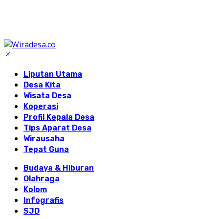
Liputan Utama
Desa Kita
Wisata Desa
Koperasi
Profil Kepala Desa
Tips Aparat Desa
Wirausaha
Tepat Guna
Budaya & Hiburan
Olahraga
Kolom
Infografis
SJD