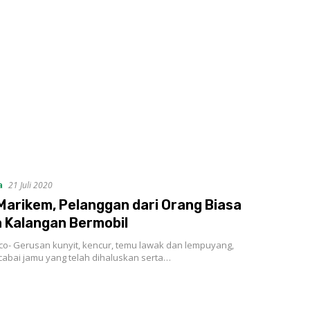
a
21 Juli 2020
arikem, Pelanggan dari Orang Biasa
 Kalangan Bermobil
co- Gerusan kunyit, kencur, temu lawak dan lempuyang,
cabai jamu yang telah dihaluskan serta…