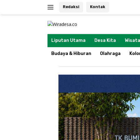
Langsung
Redaksi
Kontak
ke
konten
tutup
Liputan Utama
Desa Kita
Wisata
Budaya & Hiburan
Olahraga
Kol