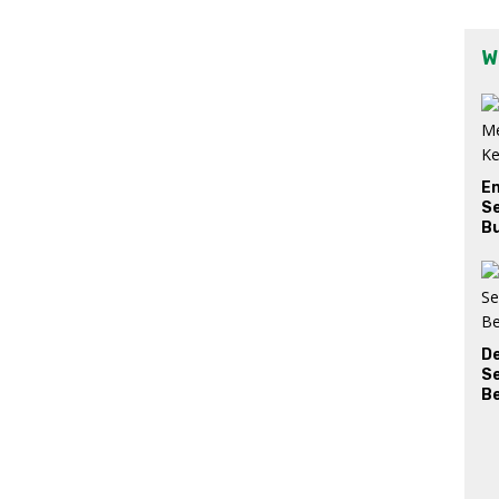
W
E
Se
Bu
D
S
Be