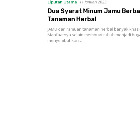
Liputan Utama
11 Januari 2023
Dua Syarat Minum Jamu Berb
Tanaman Herbal
JAMU dari ramuan tanaman herbal banyak khasi
Manfaatnya selain membuat tubuh menjadi buga
menyembuhkan…