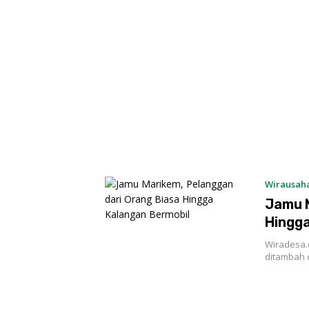
Wirausah
Jamu M
Hingga
Wiradesa.
ditambah 