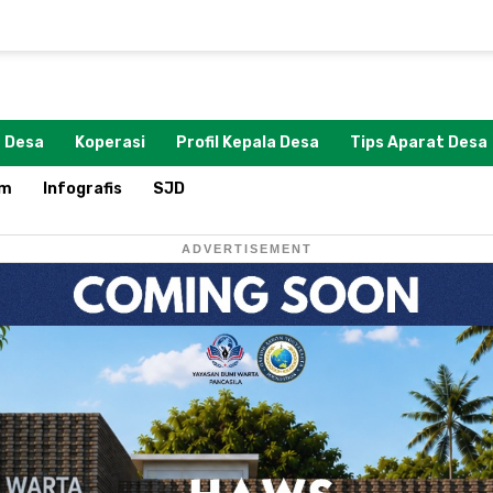
 Desa
Koperasi
Profil Kepala Desa
Tips Aparat Desa
om
Infografis
SJD
ADVERTISEMENT