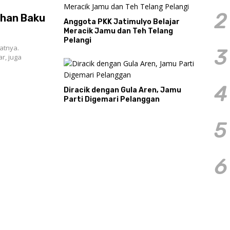
2
ahan Baku
Anggota PKK Jatimulyo Belajar
Meracik Jamu dan Teh Telang
Pelangi
atnya.
3
r, juga
4
Diracik dengan Gula Aren, Jamu
Parti Digemari Pelanggan
5
6