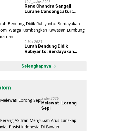
19 Agustus 2023
Reno Chandra Sangaji
Lurahe Condongcatur:
Bekerja Keras, Nikmati
Proses, Dengarkan Suara
Masyarakat, dan Syukuri
Hasil
2 Mei 2023
Lurah Bendung Didik
Rubiyanto: Berdayakan
Ekonomi Warga Kembangkan
Kawasan Lumbung
Selengkapnya
Mataraman
olom
3 Mei 2026
Melewati Lorong
Sepi