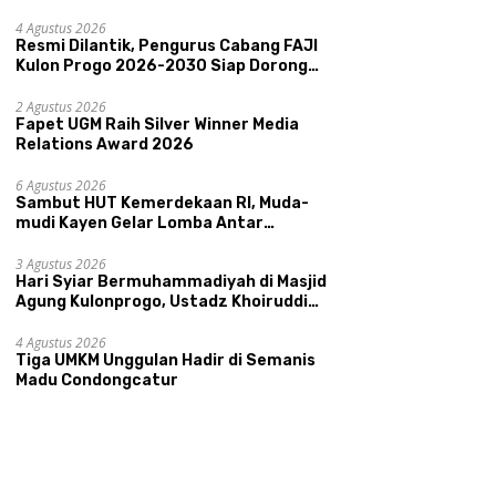
Memperkenalkan Potensi Budaya,
Pariwisata, dan Ekologi Klaten
4 Agustus 2026
Resmi Dilantik, Pengurus Cabang FAJI
Kulon Progo 2026-2030 Siap Dorong
Prestasi dan Sektor Sport Tourism
Sungai Progo
2 Agustus 2026
Fapet UGM Raih Silver Winner Media
Relations Award 2026
6 Agustus 2026
Sambut HUT Kemerdekaan RI, Muda-
mudi Kayen Gelar Lomba Antar
Kelompok Ronda
3 Agustus 2026
Hari Syiar Bermuhammadiyah di Masjid
Agung Kulonprogo, Ustadz Khoiruddin
Bashori: Faktor Utama Keluarga
Sakinah Adalah Agama
4 Agustus 2026
Tiga UMKM Unggulan Hadir di Semanis
Madu Condongcatur