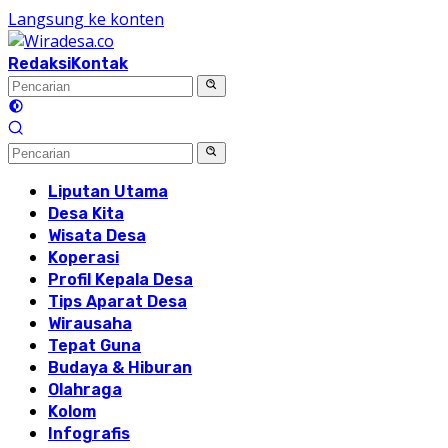
Langsung ke konten
Redaksi
Kontak
Liputan Utama
Desa Kita
Wisata Desa
Koperasi
Profil Kepala Desa
Tips Aparat Desa
Wirausaha
Tepat Guna
Budaya & Hiburan
Olahraga
Kolom
Infografis