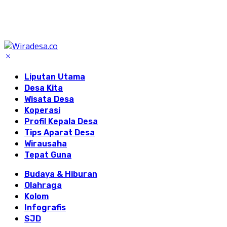
Liputan Utama
Desa Kita
Wisata Desa
Koperasi
Profil Kepala Desa
Tips Aparat Desa
Wirausaha
Tepat Guna
Budaya & Hiburan
Olahraga
Kolom
Infografis
SJD