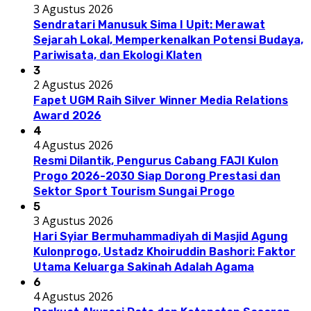
3 Agustus 2026
Sendratari Manusuk Sima I Upit: Merawat
Sejarah Lokal, Memperkenalkan Potensi Budaya,
Pariwisata, dan Ekologi Klaten
3
2 Agustus 2026
Fapet UGM Raih Silver Winner Media Relations
Award 2026
4
4 Agustus 2026
Resmi Dilantik, Pengurus Cabang FAJI Kulon
Progo 2026-2030 Siap Dorong Prestasi dan
Sektor Sport Tourism Sungai Progo
5
3 Agustus 2026
Hari Syiar Bermuhammadiyah di Masjid Agung
Kulonprogo, Ustadz Khoiruddin Bashori: Faktor
Utama Keluarga Sakinah Adalah Agama
6
4 Agustus 2026