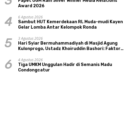
3
Fapet UGM Raih Silver Winner Media Relations
Award 2026
6 Agustus 2026
4
Sambut HUT Kemerdekaan RI, Muda-mudi Kayen
Gelar Lomba Antar Kelompok Ronda
3 Agustus 2026
5
Hari Syiar Bermuhammadiyah di Masjid Agung
Kulonprogo, Ustadz Khoiruddin Bashori: Faktor
Utama Keluarga Sakinah Adalah Agama
4 Agustus 2026
6
Tiga UMKM Unggulan Hadir di Semanis Madu
Condongcatur