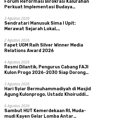
Forum Reformasi Birokrasi Kalurahan
Perkuat Implementasi Budaya
Pemerintahan SATRIYA dan Nilai
 UMKM Unggulan Hadir di
Kepamongan DIY
3 Agustus 2026
nis Madu
Sendratari Manusuk Sima I Upit:
ongcatur
Merawat Sejarah Lokal,
Memperkenalkan Potensi Budaya,
Perkuat Akurasi Data dan
R
Pariwisata, dan Ekologi Klaten
2 Agustus 2026
Ketepatan Sasaran Bansos,
C
Fapet UGM Raih Silver Winner Media
Kalurahan Condongcatur
2
Relations Award 2026
Tingkatkan Kapasitas 30
P
Agen Perlinsos
T
4 Agustus 2026
Resmi Dilantik, Pengurus Cabang FAJI
Kulon Progo 2026-2030 Siap Dorong
Prestasi dan Sektor Sport Tourism
Sungai Progo
3 Agustus 2026
Hari Syiar Bermuhammadiyah di Masjid
Agung Kulonprogo, Ustadz Khoiruddin
Bashori: Faktor Utama Keluarga
Sakinah Adalah Agama
6 Agustus 2026
Sambut HUT Kemerdekaan RI, Muda-
mudi Kayen Gelar Lomba Antar
Kelompok Ronda