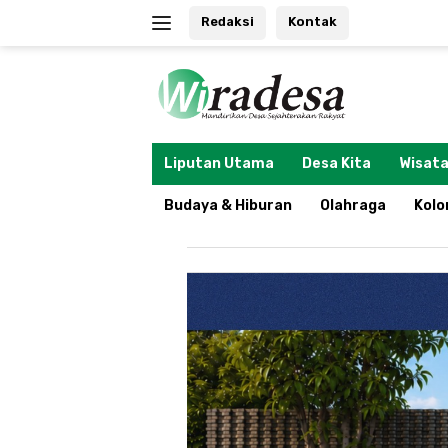
Langsung
Redaksi
Kontak
ke
konten
tutup
Liputan Utama
Desa Kita
Wisata
Budaya & Hiburan
Olahraga
Kol