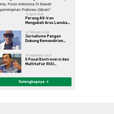
13 April 2026
Perang AS-Iran
Mengubah Arus Lanskap
Dunia, Posisi Indonesia Di
Bawah Kepemimpinan
22 Februari 2026
Jurnalisme Pangan
Prabowo-Gibran?
Dukung Kemandirian
Pangan di Indonesia
16 September 2025
5 Pasal Kontroversi dan
Multitafsir RUU
Perampasan Aset
Selengkapnya