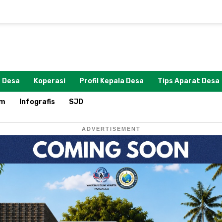
 Desa
Koperasi
Profil Kepala Desa
Tips Aparat Desa
om
Infografis
SJD
ADVERTISEMENT