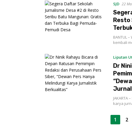
SJD
22 Ma
Segera
Resto 
Terbu
BANTUL – 
kembali m
Liputan 
Dr Nin
Pemimp
“Dewan
Jurnal
JAKARTA –
karya jurn
Paginasi
1
2
pos