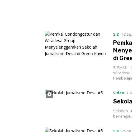
SJD
12 Se
Pemka
Menye
di Gre
SLEMAN – 
Wiradesa 
Pembelajar
Video
1 S
Sekola
Sekolah J
berlangsu
SJD
25 Ag