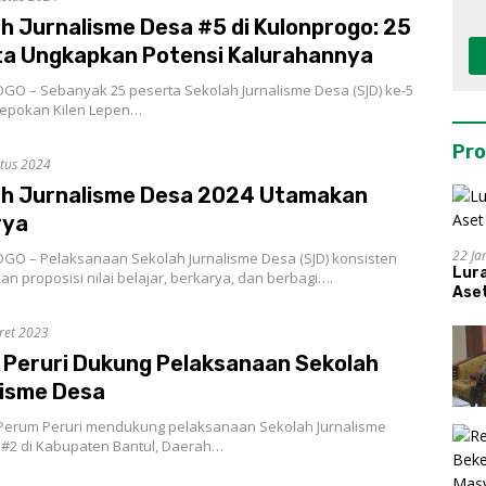
h Jurnalisme Desa #5 di Kulonprogo: 25
ta Ungkapkan Potensi Kalurahannya
O – Sebanyak 25 peserta Sekolah Jurnalisme Desa (SJD) ke-5
adepokan Kilen Lepen…
Pro
tus 2024
ah Jurnalisme Desa 2024 Utamakan
rya
22 Ja
O – Pelaksanaan Sekolah Jurnalisme Desa (SJD) konsisten
Lur
 proposisi nilai belajar, berkarya, dan berbagi….
Aset
ret 2023
Peruri Dukung Pelaksanaan Sekolah
lisme Desa
Perum Peruri mendukung pelaksanaan Sekolah Jurnalisme
) #2 di Kabupaten Bantul, Daerah…