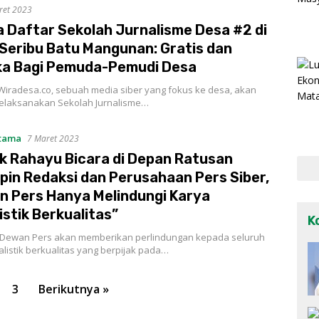
ret 2023
 Daftar Sekolah Jurnalisme Desa #2 di
Seribu Batu Mangunan: Gratis dan
ka Bagi Pemuda-Pemudi Desa
Wiradesa.co, sebuah media siber yang fokus ke desa, akan
elaksanakan Sekolah Jurnalisme…
Utama
7 Maret 2023
ik Rahayu Bicara di Depan Ratusan
in Redaksi dan Perusahaan Pers Siber,
 Pers Hanya Melindungi Karya
istik Berkualitas”
K
 Dewan Pers akan memberikan perlindungan kepada seluruh
alistik berkualitas yang berpijak pada…
3
Berikutnya »