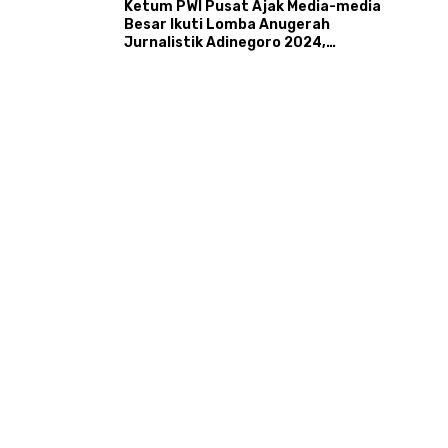
Ketum PWI Pusat Ajak Media-media
Besar Ikuti Lomba Anugerah
Jurnalistik Adinegoro 2024,
Promosikan Karya Berkualitas