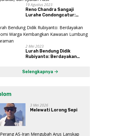
19 Agustus 2023
Reno Chandra Sangaji
Lurahe Condongcatur:
Bekerja Keras, Nikmati
Proses, Dengarkan Suara
Masyarakat, dan Syukuri
Hasil
2 Mei 2023
Lurah Bendung Didik
Rubiyanto: Berdayakan
Ekonomi Warga Kembangkan
Kawasan Lumbung
Selengkapnya
Mataraman
olom
3 Mei 2026
Melewati Lorong Sepi