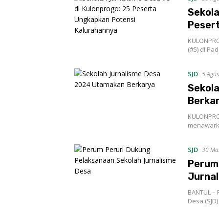
Sekola
Peser
KULONPROG
(#5) di P
SJD
5 Agus
Sekol
Berka
KULONPROG
menawarkan
SJD
30 Ma
Perum 
Jurna
BANTUL – 
Desa (SJD