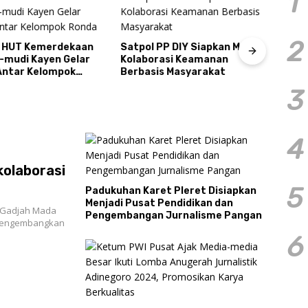
1
Tiga
2
Sema
 HUT Kemerdekaan
Satpol PP DIY Siapkan Model
Cond
a-mudi Kayen Gelar
Kolaborasi Keamanan
ntar Kelompok
Berbasis Masyarakat
3
4
olaborasi
5
Padukuhan Karet Pleret Disiapkan
Menjadi Pusat Pendidikan dan
Pangan
s Gadjah Mada
Pengembangan Jurnalisme Pangan
 mengembangkan
6