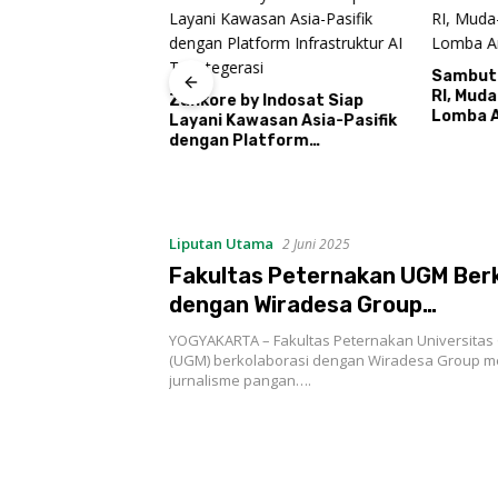
 Daftar Calon
retno
Sambut
RI, Mud
Zankore by Indosat Siap
Lomba A
Layani Kawasan Asia-Pasifik
Ronda
dengan Platform
Infrastruktur AI
Terintegerasi
Liputan Utama
2 Juni 2025
Fakultas Peternakan UGM Berk
dengan Wiradesa Group
Mengembangkan Jurnalisme 
YOGYAKARTA – Fakultas Peternakan Universita
(UGM) berkolaborasi dengan Wiradesa Group
jurnalisme pangan….