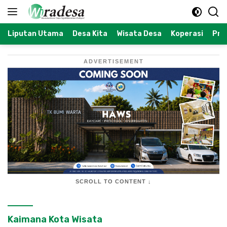
Langsung
ke
konten
Liputan Utama
Desa Kita
Wisata Desa
Koperasi
Prof
ADVERTISEMENT
SCROLL TO CONTENT ↓
Kaimana Kota Wisata