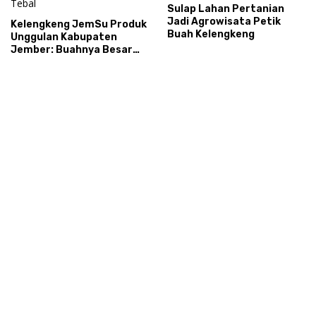
Sulap Lahan Pertanian
Jadi Agrowisata Petik
Kelengkeng JemSu Produk
Buah Kelengkeng
Unggulan Kabupaten
Jember: Buahnya Besar
Dagingnya Tebal