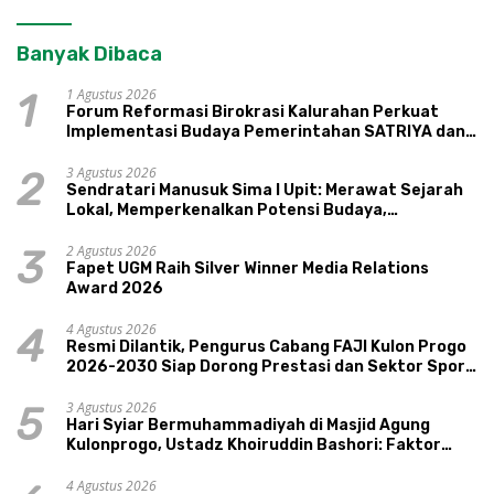
Banyak Dibaca
1 Agustus 2026
1
Forum Reformasi Birokrasi Kalurahan Perkuat
Implementasi Budaya Pemerintahan SATRIYA dan
Nilai Kepamongan DIY
3 Agustus 2026
2
Sendratari Manusuk Sima I Upit: Merawat Sejarah
Lokal, Memperkenalkan Potensi Budaya,
Pariwisata, dan Ekologi Klaten
2 Agustus 2026
3
Fapet UGM Raih Silver Winner Media Relations
Award 2026
4 Agustus 2026
4
Resmi Dilantik, Pengurus Cabang FAJI Kulon Progo
2026-2030 Siap Dorong Prestasi dan Sektor Sport
Tourism Sungai Progo
3 Agustus 2026
5
Hari Syiar Bermuhammadiyah di Masjid Agung
Kulonprogo, Ustadz Khoiruddin Bashori: Faktor
Utama Keluarga Sakinah Adalah Agama
4 Agustus 2026