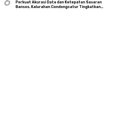
6
Perkuat Akurasi Data dan Ketepatan Sasaran
Bansos, Kalurahan Condongcatur Tingkatkan
Kapasitas 30 Agen Perlinsos