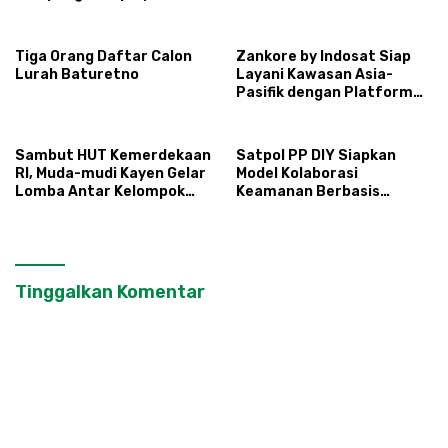
dan Sehat
Sayuran Hortikultura
kepada Warga Ngipikrejo 1
Tiga Orang Daftar Calon
Zankore by Indosat Siap
Lurah Baturetno
Layani Kawasan Asia-
Pasifik dengan Platform
Infrastruktur AI
Terintegerasi
Sambut HUT Kemerdekaan
Satpol PP DIY Siapkan
RI, Muda-mudi Kayen Gelar
Model Kolaborasi
Lomba Antar Kelompok
Keamanan Berbasis
Ronda
Masyarakat
Tinggalkan Komentar