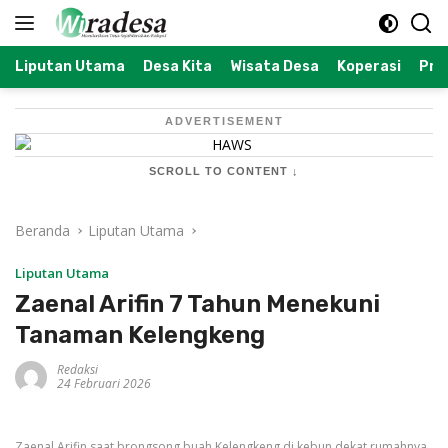
Langsung
ke
konten
Liputan Utama
Desa Kita
Wisata Desa
Koperasi
Prof
ADVERTISEMENT
SCROLL TO CONTENT ↓
Beranda
Liputan Utama
Liputan Utama
Zaenal Arifin 7 Tahun Menekuni
Tanaman Kelengkeng
Redaksi
24 Februari 2026
Zaenal Arifin saat brongsong buah Kelengkeng di kebun dekat rumahnya