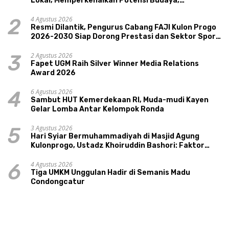
Lokal, Memperkenalkan Potensi Budaya,
Pariwisata, dan Ekologi Klaten
4 Agustus 2026
2
Resmi Dilantik, Pengurus Cabang FAJI Kulon Progo
2026-2030 Siap Dorong Prestasi dan Sektor Sport
Tourism Sungai Progo
2 Agustus 2026
3
Fapet UGM Raih Silver Winner Media Relations
Award 2026
6 Agustus 2026
4
Sambut HUT Kemerdekaan RI, Muda-mudi Kayen
Gelar Lomba Antar Kelompok Ronda
3 Agustus 2026
5
Hari Syiar Bermuhammadiyah di Masjid Agung
Kulonprogo, Ustadz Khoiruddin Bashori: Faktor
Utama Keluarga Sakinah Adalah Agama
4 Agustus 2026
6
Tiga UMKM Unggulan Hadir di Semanis Madu
Condongcatur