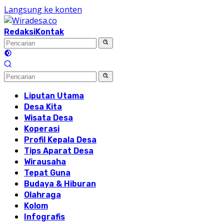
Langsung ke konten
Redaksi
Kontak
Liputan Utama
Desa Kita
Wisata Desa
Koperasi
Profil Kepala Desa
Tips Aparat Desa
Wirausaha
Tepat Guna
Budaya & Hiburan
Olahraga
Kolom
Infografis