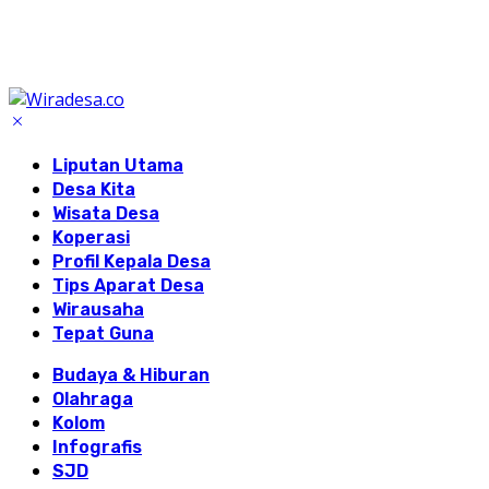
Liputan Utama
Desa Kita
Wisata Desa
Koperasi
Profil Kepala Desa
Tips Aparat Desa
Wirausaha
Tepat Guna
Budaya & Hiburan
Olahraga
Kolom
Infografis
SJD