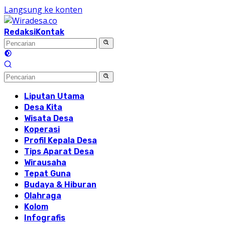
Langsung ke konten
Redaksi
Kontak
Liputan Utama
Desa Kita
Wisata Desa
Koperasi
Profil Kepala Desa
Tips Aparat Desa
Wirausaha
Tepat Guna
Budaya & Hiburan
Olahraga
Kolom
Infografis