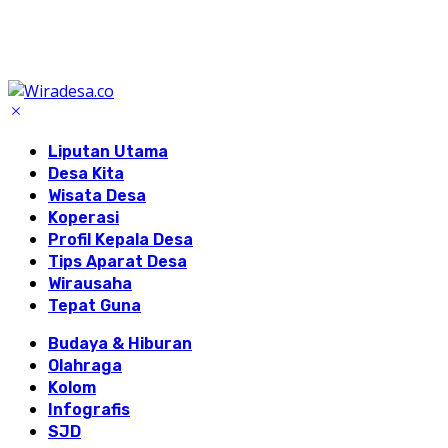
Liputan Utama
Desa Kita
Wisata Desa
Koperasi
Profil Kepala Desa
Tips Aparat Desa
Wirausaha
Tepat Guna
Budaya & Hiburan
Olahraga
Kolom
Infografis
SJD