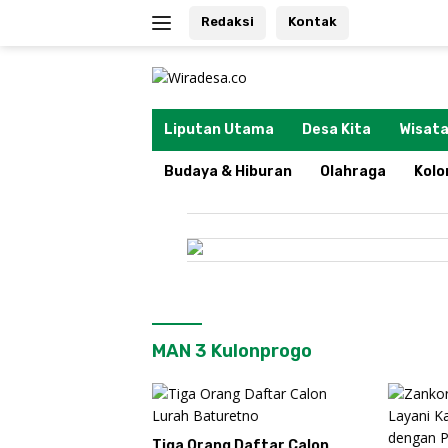
Langsung
Redaksi
Kontak
ke
konten
tutup
Liputan Utama
Desa Kita
Wisata
Budaya & Hiburan
Olahraga
Kol
MAN 3 Kulonprogo
 Daftar Calon