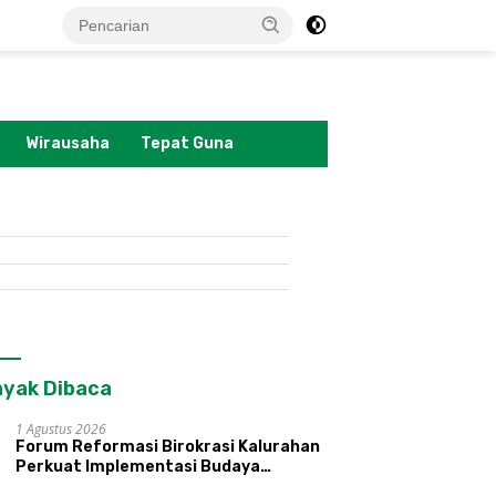
tutup
Wirausaha
Tepat Guna
yak Dibaca
1 Agustus 2026
Forum Reformasi Birokrasi Kalurahan
Perkuat Implementasi Budaya
Pemerintahan SATRIYA dan Nilai
 UMKM Unggulan Hadir di