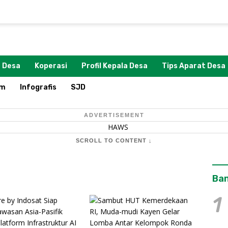
 Desa
Koperasi
Profil Kepala Desa
Tips Aparat Desa
om
Infografis
SJD
ADVERTISEMENT
SCROLL TO CONTENT ↓
Ban
1
Tiga