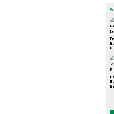
W
E
Se
Bu
D
S
Be