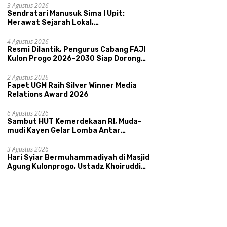
Kepamongan DIY
3 Agustus 2026
nis Madu
Sendratari Manusuk Sima I Upit:
ongcatur
Merawat Sejarah Lokal,
Memperkenalkan Potensi Budaya,
Perkuat Akurasi Data dan
R
Pariwisata, dan Ekologi Klaten
4 Agustus 2026
Ketepatan Sasaran Bansos,
C
Resmi Dilantik, Pengurus Cabang FAJI
Kalurahan Condongcatur
2
Kulon Progo 2026-2030 Siap Dorong
Tingkatkan Kapasitas 30
P
Prestasi dan Sektor Sport Tourism
Agen Perlinsos
T
Sungai Progo
2 Agustus 2026
Fapet UGM Raih Silver Winner Media
Relations Award 2026
6 Agustus 2026
Sambut HUT Kemerdekaan RI, Muda-
mudi Kayen Gelar Lomba Antar
Kelompok Ronda
3 Agustus 2026
Hari Syiar Bermuhammadiyah di Masjid
Agung Kulonprogo, Ustadz Khoiruddin
Bashori: Faktor Utama Keluarga
Sakinah Adalah Agama