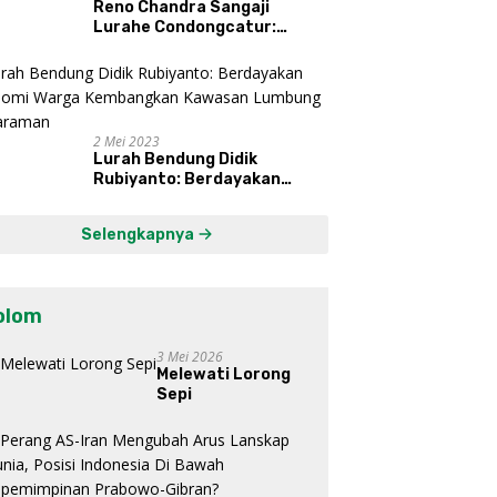
Reno Chandra Sangaji
Lurahe Condongcatur:
Bekerja Keras, Nikmati
Proses, Dengarkan Suara
Masyarakat, dan Syukuri
Hasil
2 Mei 2023
Lurah Bendung Didik
Rubiyanto: Berdayakan
Ekonomi Warga Kembangkan
Kawasan Lumbung
Selengkapnya
Mataraman
olom
3 Mei 2026
Melewati Lorong
Sepi