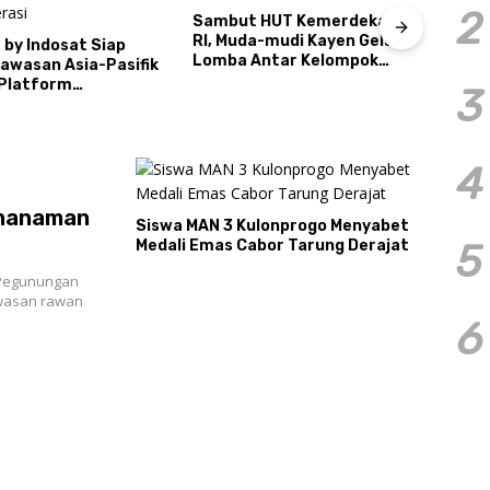
2
Sema
 HUT Kemerdekaan
Satpol PP DIY Siapkan Model
Cond
a-mudi Kayen Gelar
Kolaborasi Keamanan
ntar Kelompok
Berbasis Masyarakat
3
4
enanaman
Siswa MAN 3 Kulonprogo Menyabet
Medali Emas Cabor Tarung Derajat
5
 Pegunungan
wasan rawan
6