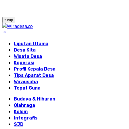
tutup
Liputan Utama
Desa Kita
Wisata Desa
Koperasi
Profil Kepala Desa
Tips Aparat Desa
Wirausaha
Tepat Guna
Budaya & Hiburan
Olahraga
Kolom
Infografis
SJD