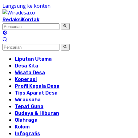
Langsung ke konten
Redaksi
Kontak
Liputan Utama
Desa Kita
Wisata Desa
Koperasi
Profil Kepala Desa
Tips Aparat Desa
Wirausaha
Tepat Guna
Budaya & Hiburan
Olahraga
Kolom
Infografis