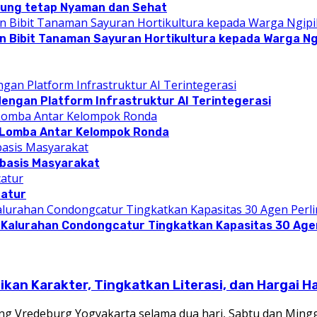
pung tetap Nyaman dan Sehat
n Bibit Tanaman Sayuran Hortikultura kepada Warga Ngi
dengan Platform Infrastruktur AI Terintegerasi
 Lomba Antar Kelompok Ronda
rbasis Masyarakat
catur
 Kalurahan Condongcatur Tingkatkan Kapasitas 30 Agen
an Karakter, Tingkatkan Literasi, dan Hargai H
g Vredeburg Yogyakarta selama dua hari, Sabtu dan Ming