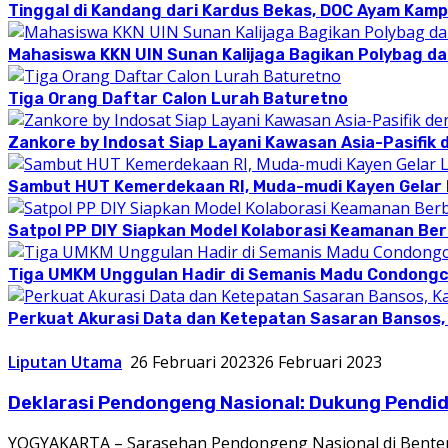
Tinggal di Kandang dari Kardus Bekas, DOC Ayam Kam
Mahasiswa KKN UIN Sunan Kalijaga Bagikan Polybag da
Tiga Orang Daftar Calon Lurah Baturetno
Zankore by Indosat Siap Layani Kawasan Asia-Pasifik 
Sambut HUT Kemerdekaan RI, Muda-mudi Kayen Gelar
Satpol PP DIY Siapkan Model Kolaborasi Keamanan Be
Tiga UMKM Unggulan Hadir di Semanis Madu Condong
Perkuat Akurasi Data dan Ketepatan Sasaran Bansos,
Liputan Utama
26 Februari 2023
26 Februari 2023
Deklarasi Pendongeng Nasional: Dukung Pendidik
YOGYAKARTA – Sarasehan Pendongeng Nasional di Benten