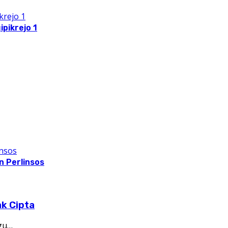
pikrejo 1
 Perlinsos
ak Cipta
gu…