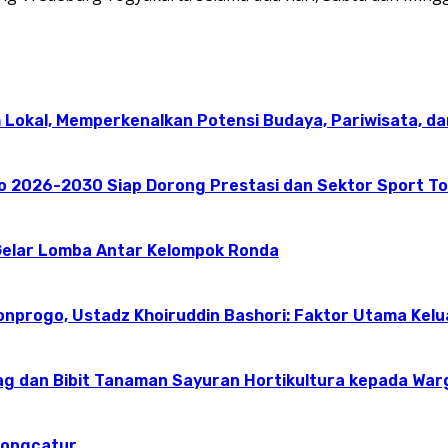
 Lokal, Memperkenalkan Potensi Budaya, Pariwisata, da
go 2026-2030 Siap Dorong Prestasi dan Sektor Sport T
elar Lomba Antar Kelompok Ronda
onprogo, Ustadz Khoiruddin Bashori: Faktor Utama Kel
g dan Bibit Tanaman Sayuran Hortikultura kepada Warg
dongcatur