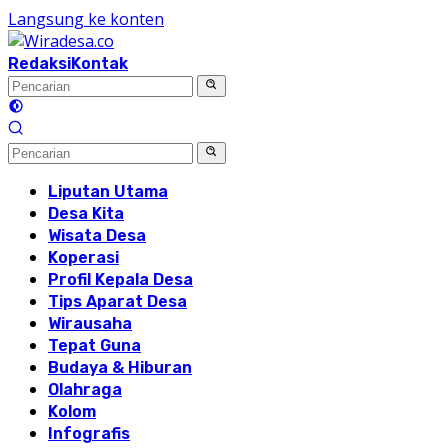
Langsung ke konten
Redaksi
Kontak
Liputan Utama
Desa Kita
Wisata Desa
Koperasi
Profil Kepala Desa
Tips Aparat Desa
Wirausaha
Tepat Guna
Budaya & Hiburan
Olahraga
Kolom
Infografis