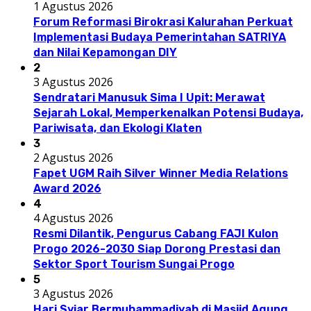
1 Agustus 2026
Forum Reformasi Birokrasi Kalurahan Perkuat
Implementasi Budaya Pemerintahan SATRIYA
dan Nilai Kepamongan DIY
2
3 Agustus 2026
Sendratari Manusuk Sima I Upit: Merawat
Sejarah Lokal, Memperkenalkan Potensi Budaya,
Pariwisata, dan Ekologi Klaten
3
2 Agustus 2026
Fapet UGM Raih Silver Winner Media Relations
Award 2026
4
4 Agustus 2026
Resmi Dilantik, Pengurus Cabang FAJI Kulon
Progo 2026-2030 Siap Dorong Prestasi dan
Sektor Sport Tourism Sungai Progo
5
3 Agustus 2026
Hari Syiar Bermuhammadiyah di Masjid Agung