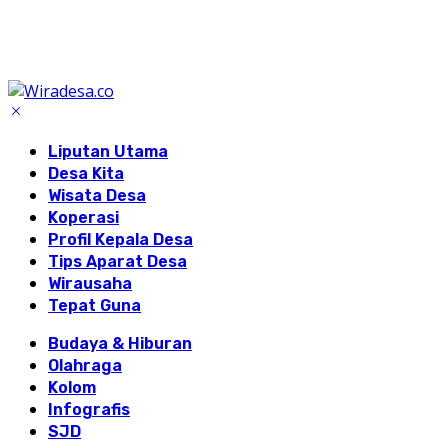
Liputan Utama
Desa Kita
Wisata Desa
Koperasi
Profil Kepala Desa
Tips Aparat Desa
Wirausaha
Tepat Guna
Budaya & Hiburan
Olahraga
Kolom
Infografis
SJD