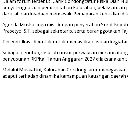
Dalam forum tersebut, Carik Condongcatur Riska Dian Nu
penyelenggaraan pemerintahan kalurahan, pelaksanaan
darurat, dan keadaan mendesak. Pemaparan kemudian dila
Agenda Muskal juga diisi dengan penyerahan Surat Keputu
Prasetyo, S.T. sebagai sekretaris, serta beranggotakan F
Tim Verifikasi dibentuk untuk memastikan usulan kegiata
Sebagai penutup, seluruh unsur perwakilan menandatang
penyusunan RKPKal Tahun Anggaran 2027 dilaksanakan seca
Melalui Muskal ini, Kalurahan Condongcatur menegaskan
adaptif terhadap dinamika kemampuan keuangan daerah 