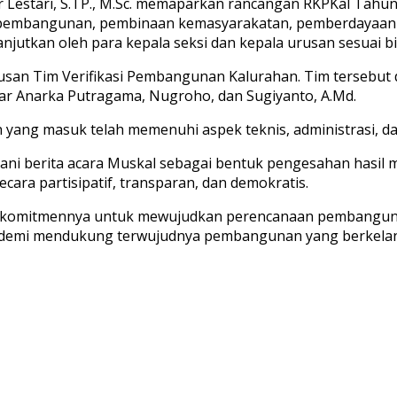
r Lestari, S.TP., M.Sc. memaparkan rancangan RKPKal Tahu
 pembangunan, pembinaan kemasyarakatan, pemberdayaan 
njutkan oleh para kepala seksi dan kepala urusan sesuai 
san Tim Verifikasi Pembangunan Kalurahan. Tim tersebut d
ajar Anarka Putragama, Nugroho, dan Sugiyanto, A.Md.
n yang masuk telah memenuhi aspek teknis, administrasi, 
ani berita acara Muskal sebagai bentuk pengesahan hasil
ra partisipatif, transparan, dan demokratis.
 komitmennya untuk mewujudkan perencanaan pembangunan 
demi mendukung terwujudnya pembangunan yang berkelanj