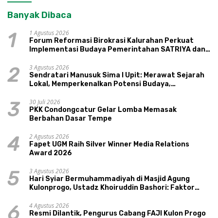
Banyak Dibaca
1 Agustus 2026
1
Forum Reformasi Birokrasi Kalurahan Perkuat
Implementasi Budaya Pemerintahan SATRIYA dan
Nilai Kepamongan DIY
3 Agustus 2026
2
Sendratari Manusuk Sima I Upit: Merawat Sejarah
Lokal, Memperkenalkan Potensi Budaya,
Pariwisata, dan Ekologi Klaten
30 Juli 2026
3
PKK Condongcatur Gelar Lomba Memasak
Berbahan Dasar Tempe
2 Agustus 2026
4
Fapet UGM Raih Silver Winner Media Relations
Award 2026
3 Agustus 2026
5
Hari Syiar Bermuhammadiyah di Masjid Agung
Kulonprogo, Ustadz Khoiruddin Bashori: Faktor
Utama Keluarga Sakinah Adalah Agama
4 Agustus 2026
6
Resmi Dilantik, Pengurus Cabang FAJI Kulon Progo