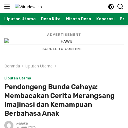
Langsung
ke
konten
Liputan Utama
Desa Kita
Wisata Desa
Koperasi
Prof
ADVERTISEMENT
SCROLL TO CONTENT ↓
Beranda
Liputan Utama
Liputan Utama
Pendongeng Bunda Cahaya:
Membacakan Cerita Merangsang
Imajinasi dan Kemampuan
Berbahasa Anak
Redaksi
20 Juni 2026