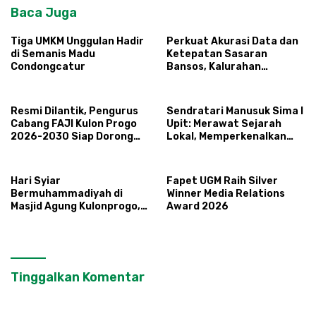
Baca Juga
Tiga UMKM Unggulan Hadir
Perkuat Akurasi Data dan
di Semanis Madu
Ketepatan Sasaran
Condongcatur
Bansos, Kalurahan
Condongcatur Tingkatkan
Kapasitas 30 Agen
Perlinsos
Resmi Dilantik, Pengurus
Sendratari Manusuk Sima I
Cabang FAJI Kulon Progo
Upit: Merawat Sejarah
2026-2030 Siap Dorong
Lokal, Memperkenalkan
Prestasi dan Sektor Sport
Potensi Budaya,
Tourism Sungai Progo
Pariwisata, dan Ekologi
Klaten
Hari Syiar
Fapet UGM Raih Silver
Bermuhammadiyah di
Winner Media Relations
Masjid Agung Kulonprogo,
Award 2026
Ustadz Khoiruddin Bashori:
Faktor Utama Keluarga
Sakinah Adalah Agama
Tinggalkan Komentar