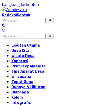
Langsung ke konten
Redaksi
Kontak
Liputan Utama
Desa Kita
Wisata Desa
Koperasi
Profil Kepala Desa
Tips Aparat Desa
Wirausaha
Tepat Guna
Budaya & Hiburan
Olahraga
Kolom
Infografis