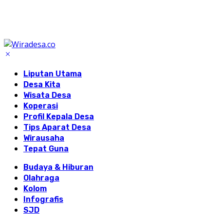
Liputan Utama
Desa Kita
Wisata Desa
Koperasi
Profil Kepala Desa
Tips Aparat Desa
Wirausaha
Tepat Guna
Budaya & Hiburan
Olahraga
Kolom
Infografis
SJD