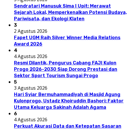
Sendratari Manusuk Sima I Upit: Merawat
Sejarah Lokal, Memperkenalkan Potensi Budaya,
Pariwisata, dan Ekologi Klaten
3
2 Agustus 2026
Fapet UGM Raih Silver Winner Media Relations
Award 2026
4
4 Agustus 2026
Resmi Dilantik, Pengurus Cabang FAJI Kulon
Progo 2026-2030 Siap Dorong Prestasi dan
Sektor Sport Tourism Sungai Progo
5
3 Agustus 2026
Hari Syiar Bermuhammadiyah di Masjid Agung
Kulonprogo, Ustadz Khoiruddin Bashori: Faktor
Utama Keluarga Sakinah Adalah Agama
6
4 Agustus 2026
Perkuat Akurasi Data dan Ketepatan Sasaran