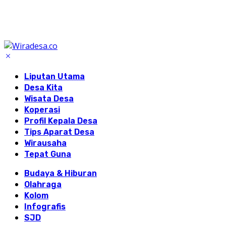
Liputan Utama
Desa Kita
Wisata Desa
Koperasi
Profil Kepala Desa
Tips Aparat Desa
Wirausaha
Tepat Guna
Budaya & Hiburan
Olahraga
Kolom
Infografis
SJD