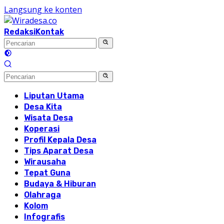
Langsung ke konten
Redaksi
Kontak
Liputan Utama
Desa Kita
Wisata Desa
Koperasi
Profil Kepala Desa
Tips Aparat Desa
Wirausaha
Tepat Guna
Budaya & Hiburan
Olahraga
Kolom
Infografis