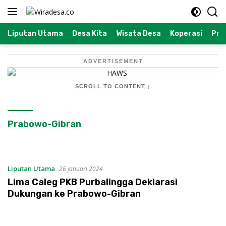
Langsung
ke
konten
Liputan Utama
Desa Kita
Wisata Desa
Koperasi
Prof
ADVERTISEMENT
SCROLL TO CONTENT ↓
Prabowo-Gibran
Liputan Utama
26 Januari 2024
Lima Caleg PKB Purbalingga Deklarasi
Dukungan ke Prabowo-Gibran