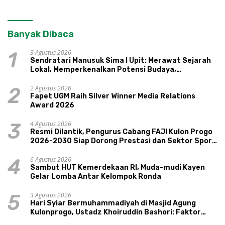
Banyak Dibaca
3 Agustus 2026
1
Sendratari Manusuk Sima I Upit: Merawat Sejarah
Lokal, Memperkenalkan Potensi Budaya,
Pariwisata, dan Ekologi Klaten
2 Agustus 2026
2
Fapet UGM Raih Silver Winner Media Relations
Award 2026
4 Agustus 2026
3
Resmi Dilantik, Pengurus Cabang FAJI Kulon Progo
2026-2030 Siap Dorong Prestasi dan Sektor Sport
Tourism Sungai Progo
6 Agustus 2026
4
Sambut HUT Kemerdekaan RI, Muda-mudi Kayen
Gelar Lomba Antar Kelompok Ronda
3 Agustus 2026
5
Hari Syiar Bermuhammadiyah di Masjid Agung
Kulonprogo, Ustadz Khoiruddin Bashori: Faktor
Utama Keluarga Sakinah Adalah Agama