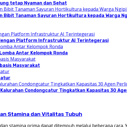
pung tetap Nyaman dan Sehat
n Bibit Tanaman Sayuran Hortikultura kepada Warga Ngi
dengan Platform Infrastruktur AI Terintegerasi
 Lomba Antar Kelompok Ronda
rbasis Masyarakat
catur
 Kalurahan Condongcatur Tingkatkan Kapasitas 30 Agen
an Stamina dan Vitalitas Tubuh
an stamina prima dapat ditempuh melalui beberapa cara.