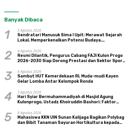
Banyak Dibaca
3 Agustus 2026
1
Sendratari Manusuk Sima I Upit: Merawat Sejarah
Lokal, Memperkenalkan Potensi Budaya,
Pariwisata, dan Ekologi Klaten
4 Agustus 2026
2
Resmi Dilantik, Pengurus Cabang FAJI Kulon Progo
2026-2030 Siap Dorong Prestasi dan Sektor Sport
Tourism Sungai Progo
6 Agustus 2026
3
Sambut HUT Kemerdekaan RI, Muda-mudi Kayen
Gelar Lomba Antar Kelompok Ronda
3 Agustus 2026
4
Hari Syiar Bermuhammadiyah di Masjid Agung
Kulonprogo, Ustadz Khoiruddin Bashori: Faktor
Utama Keluarga Sakinah Adalah Agama
8 Agustus 2026
5
Mahasiswa KKN UIN Sunan Kalijaga Bagikan Polybag
dan Bibit Tanaman Sayuran Hortikultura kepada
Warga Ngipikrejo 1