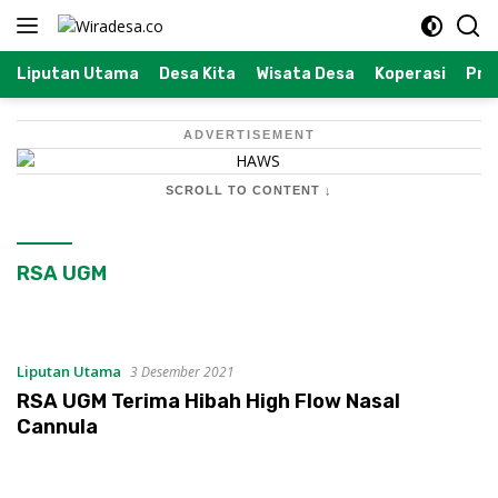
Langsung
ke
konten
Liputan Utama
Desa Kita
Wisata Desa
Koperasi
Prof
ADVERTISEMENT
SCROLL TO CONTENT ↓
RSA UGM
Liputan Utama
3 Desember 2021
RSA UGM Terima Hibah High Flow Nasal
Cannula