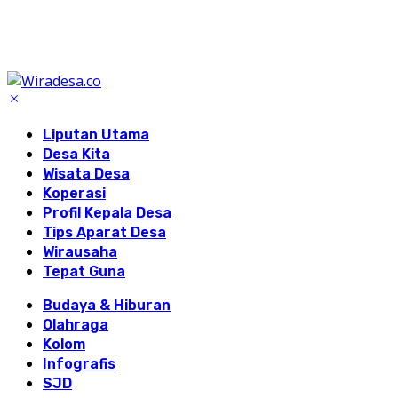
Liputan Utama
Desa Kita
Wisata Desa
Koperasi
Profil Kepala Desa
Tips Aparat Desa
Wirausaha
Tepat Guna
Budaya & Hiburan
Olahraga
Kolom
Infografis
SJD