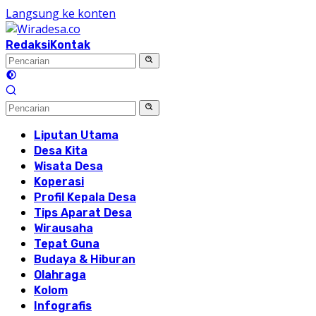
Langsung ke konten
Redaksi
Kontak
Liputan Utama
Desa Kita
Wisata Desa
Koperasi
Profil Kepala Desa
Tips Aparat Desa
Wirausaha
Tepat Guna
Budaya & Hiburan
Olahraga
Kolom
Infografis