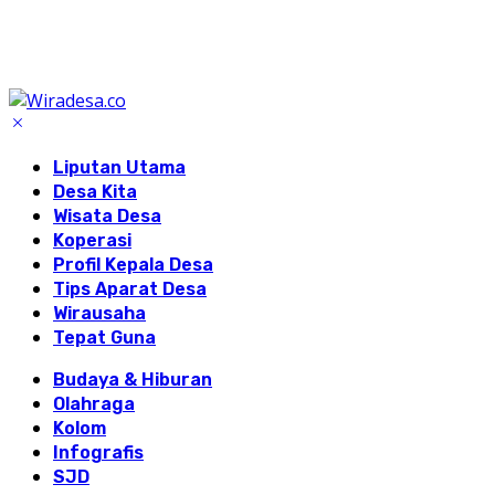
Liputan Utama
Desa Kita
Wisata Desa
Koperasi
Profil Kepala Desa
Tips Aparat Desa
Wirausaha
Tepat Guna
Budaya & Hiburan
Olahraga
Kolom
Infografis
SJD