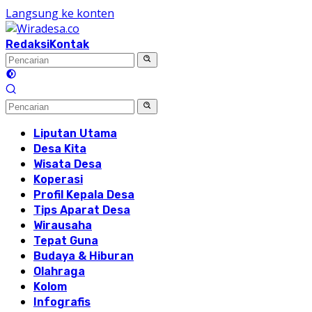
Langsung ke konten
Redaksi
Kontak
Liputan Utama
Desa Kita
Wisata Desa
Koperasi
Profil Kepala Desa
Tips Aparat Desa
Wirausaha
Tepat Guna
Budaya & Hiburan
Olahraga
Kolom
Infografis