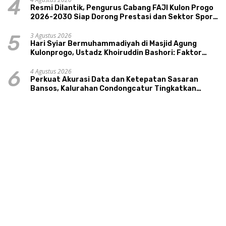
4
Resmi Dilantik, Pengurus Cabang FAJI Kulon Progo
2026-2030 Siap Dorong Prestasi dan Sektor Sport
Tourism Sungai Progo
3 Agustus 2026
5
Hari Syiar Bermuhammadiyah di Masjid Agung
Kulonprogo, Ustadz Khoiruddin Bashori: Faktor
Utama Keluarga Sakinah Adalah Agama
4 Agustus 2026
6
Perkuat Akurasi Data dan Ketepatan Sasaran
Bansos, Kalurahan Condongcatur Tingkatkan
Kapasitas 30 Agen Perlinsos