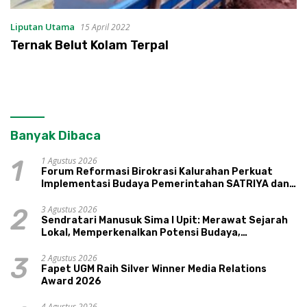
Liputan Utama
15 April 2022
Ternak Belut Kolam Terpal
Banyak Dibaca
1 Agustus 2026
1
Forum Reformasi Birokrasi Kalurahan Perkuat
Implementasi Budaya Pemerintahan SATRIYA dan
Nilai Kepamongan DIY
3 Agustus 2026
2
Sendratari Manusuk Sima I Upit: Merawat Sejarah
Lokal, Memperkenalkan Potensi Budaya,
Pariwisata, dan Ekologi Klaten
2 Agustus 2026
3
Fapet UGM Raih Silver Winner Media Relations
Award 2026
4 Agustus 2026