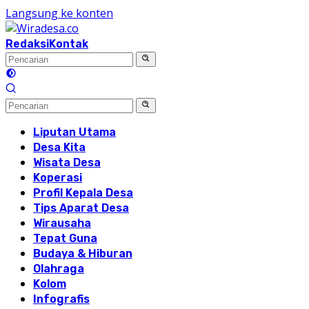
Langsung ke konten
Redaksi
Kontak
Liputan Utama
Desa Kita
Wisata Desa
Koperasi
Profil Kepala Desa
Tips Aparat Desa
Wirausaha
Tepat Guna
Budaya & Hiburan
Olahraga
Kolom
Infografis