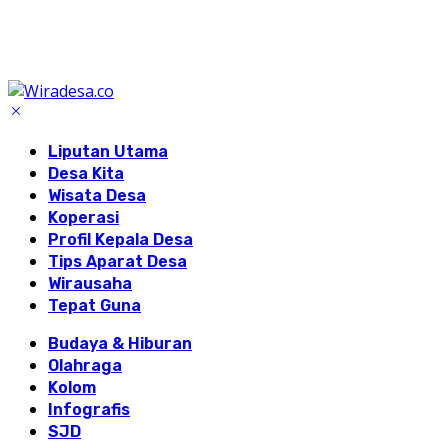
Liputan Utama
Desa Kita
Wisata Desa
Koperasi
Profil Kepala Desa
Tips Aparat Desa
Wirausaha
Tepat Guna
Budaya & Hiburan
Olahraga
Kolom
Infografis
SJD