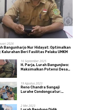
nuari 2026
ah Bangunharjo Nur Hidayat: Optimalkan
 Kalurahan Beri Fasilitas Pelaku UMKM
16 September 2025
H. Parja, Lurah Bangunjiwo:
Maksimalkan Potensi Desa
dan UMKM
19 Agustus 2023
Reno Chandra Sangaji
Lurahe Condongcatur:
Bekerja Keras, Nikmati
Proses, Dengarkan Suara
Masyarakat, dan Syukuri
2 Mei 2023
Hasil
Lurah Bendung Didik