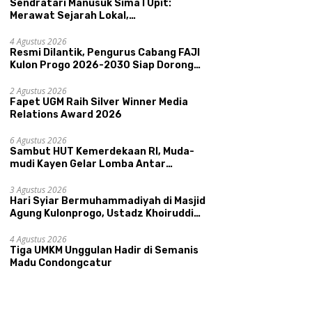
Sendratari Manusuk Sima I Upit:
Merawat Sejarah Lokal,
Memperkenalkan Potensi Budaya,
Pariwisata, dan Ekologi Klaten
4 Agustus 2026
Resmi Dilantik, Pengurus Cabang FAJI
Kulon Progo 2026-2030 Siap Dorong
Prestasi dan Sektor Sport Tourism
Sungai Progo
2 Agustus 2026
Fapet UGM Raih Silver Winner Media
Relations Award 2026
6 Agustus 2026
Sambut HUT Kemerdekaan RI, Muda-
mudi Kayen Gelar Lomba Antar
Kelompok Ronda
3 Agustus 2026
Hari Syiar Bermuhammadiyah di Masjid
Agung Kulonprogo, Ustadz Khoiruddin
Bashori: Faktor Utama Keluarga
Sakinah Adalah Agama
4 Agustus 2026
Tiga UMKM Unggulan Hadir di Semanis
Madu Condongcatur