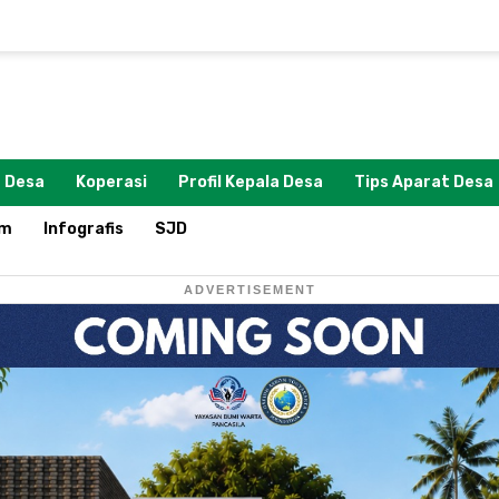
 Desa
Koperasi
Profil Kepala Desa
Tips Aparat Desa
om
Infografis
SJD
ADVERTISEMENT