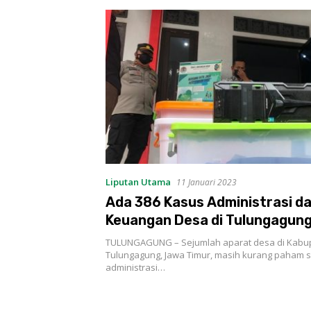
Liputan Utama
11 Januari 2023
Ada 386 Kasus Administrasi d
Keuangan Desa di Tulungagun
TULUNGAGUNG – Sejumlah aparat desa di Kabu
Tulungagung, Jawa Timur, masih kurang paham s
administrasi…