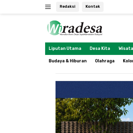
Langsung
Redaksi
Kontak
ke
konten
tutup
Liputan Utama
Desa Kita
Wisata
Budaya & Hiburan
Olahraga
Kol