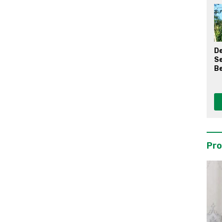
D
S
Be
Pro