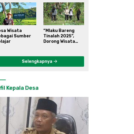
esa Wisata
“Mlaku Bareng
ebagai Sumber
Tinalah 2025”,
lajar
Dorong Wisata
Berkelanjutan di
Kulon Progo
Selengkapnya
fil Kepala Desa