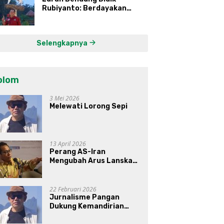
Rubiyanto: Berdayakan
Ekonomi Warga Kembangkan
Kawasan Lumbung
Mataraman
Selengkapnya
olom
3 Mei 2026
Melewati Lorong Sepi
13 April 2026
Perang AS-Iran
Mengubah Arus Lanskap
Dunia, Posisi Indonesia Di
Bawah Kepemimpinan
Prabowo-Gibran?
22 Februari 2026
Jurnalisme Pangan
Dukung Kemandirian
Pangan di Indonesia