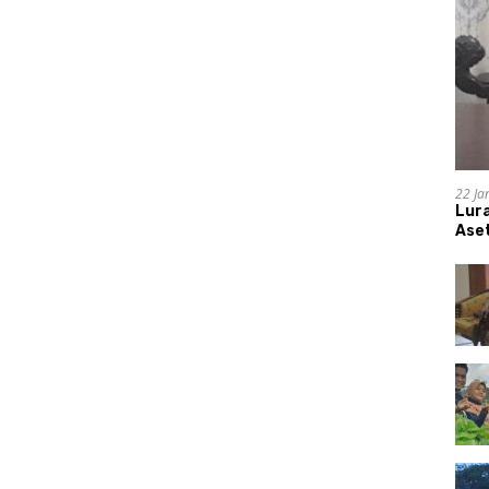
22 Ja
Lur
Aset