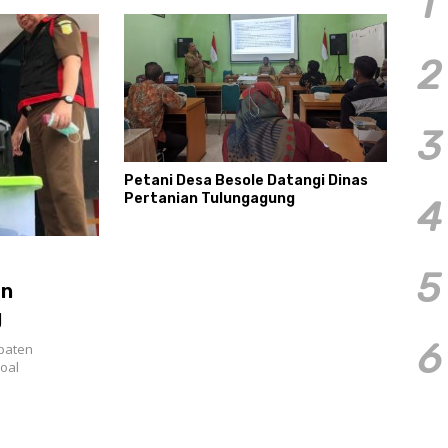
1
2
3
Petani Desa Besole Datangi Dinas
Pertanian Tulungagung
4
5
an
g
6
paten
oal