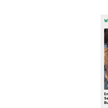
W
E
Se
Bu