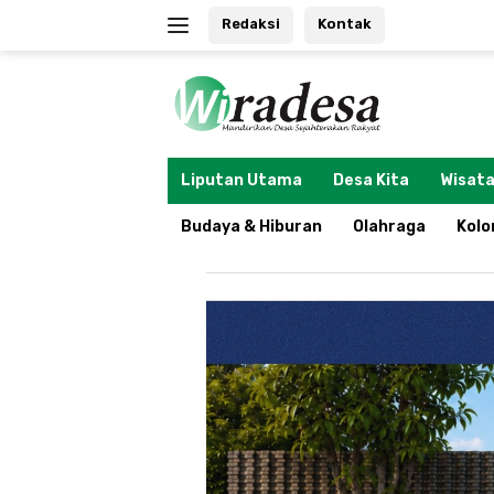
Langsung
Redaksi
Kontak
ke
konten
tutup
Liputan Utama
Desa Kita
Wisata
Budaya & Hiburan
Olahraga
Kol