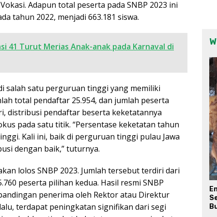
Vokasi. Adapun total peserta pada SNBP 2023 ini
da tahun 2022, menjadi 663.181 siswa.
W
i 41 Turut Merias Anak-anak pada Karnaval di
i salah satu perguruan tinggi yang memiliki
ah total pendaftar 25.954, dan jumlah peserta
ri, distribusi pendaftar beserta keketatannya
kus pada satu titik. “Persentase keketatan tahun
nggi. Kali ini, baik di perguruan tinggi pulau Jawa
usi dengan baik,” tuturnya.
kan lolos SNBP 2023. Jumlah tersebut terdiri dari
5.760 peserta pilihan kedua. Hasil resmi SNBP
E
bandingan penerima oleh Rektor atau Direktur
Se
lu, terdapat peningkatan signifikan dari segi
Bu