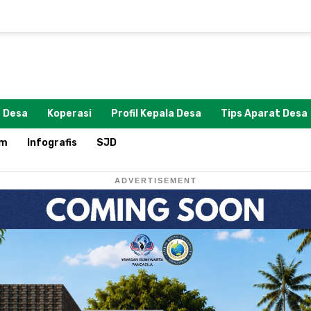
 Desa
Koperasi
Profil Kepala Desa
Tips Aparat Desa
om
Infografis
SJD
ADVERTISEMENT