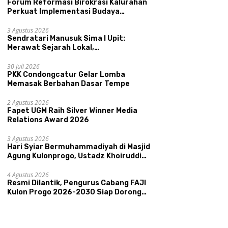
Forum Reformasi Birokrasi Kalurahan
Perkuat Implementasi Budaya
Pemerintahan SATRIYA dan Nilai
Kepamongan DIY
3 Agustus 2026
Sendratari Manusuk Sima I Upit:
Merawat Sejarah Lokal,
Memperkenalkan Potensi Budaya,
Pariwisata, dan Ekologi Klaten
30 Juli 2026
PKK Condongcatur Gelar Lomba
Memasak Berbahan Dasar Tempe
2 Agustus 2026
Fapet UGM Raih Silver Winner Media
Relations Award 2026
3 Agustus 2026
Hari Syiar Bermuhammadiyah di Masjid
Agung Kulonprogo, Ustadz Khoiruddin
Bashori: Faktor Utama Keluarga
Sakinah Adalah Agama
4 Agustus 2026
Resmi Dilantik, Pengurus Cabang FAJI
Kulon Progo 2026-2030 Siap Dorong
Prestasi dan Sektor Sport Tourism
Sungai Progo