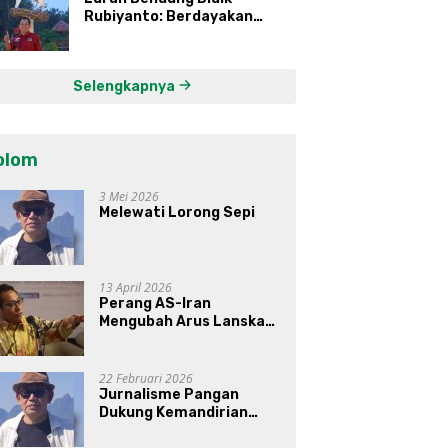
Rubiyanto: Berdayakan
Ekonomi Warga Kembangkan
Kawasan Lumbung
Mataraman
Selengkapnya
olom
3 Mei 2026
Melewati Lorong Sepi
13 April 2026
Perang AS-Iran
Mengubah Arus Lanskap
Dunia, Posisi Indonesia Di
Bawah Kepemimpinan
Prabowo-Gibran?
22 Februari 2026
Jurnalisme Pangan
Dukung Kemandirian
Pangan di Indonesia