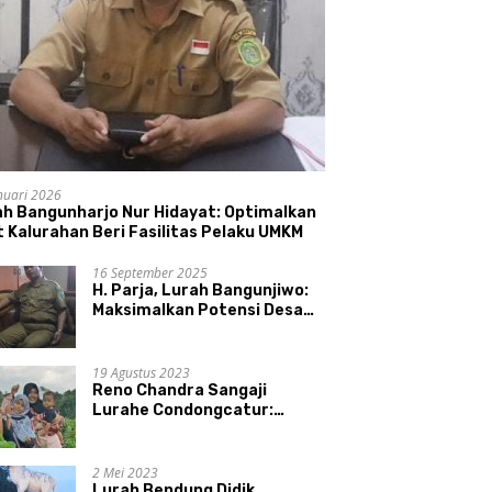
nuari 2026
ah Bangunharjo Nur Hidayat: Optimalkan
 Kalurahan Beri Fasilitas Pelaku UMKM
16 September 2025
H. Parja, Lurah Bangunjiwo:
Maksimalkan Potensi Desa
dan UMKM
19 Agustus 2023
Reno Chandra Sangaji
Lurahe Condongcatur:
Bekerja Keras, Nikmati
Proses, Dengarkan Suara
Masyarakat, dan Syukuri
2 Mei 2023
Hasil
Lurah Bendung Didik