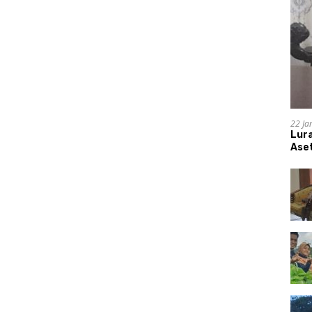
22 Ja
Lur
Aset