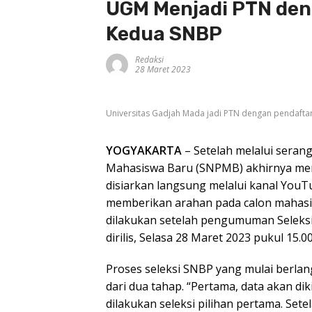
UGM Menjadi PTN den
Kedua SNBP
Redaksi
28 Maret 2023
Universitas Gadjah Mada jadi PTN dengan pendaftar
YOGYAKARTA
– Setelah melalui seran
Mahasiswa Baru (SNPMB) akhirnya meng
disiarkan langsung melalui kanal YouT
memberikan arahan pada calon mahasis
dilakukan setelah pengumuman Seleksi
dirilis, Selasa 28 Maret 2023 pukul 15.0
Proses seleksi SNBP yang mulai berlang
dari dua tahap. “Pertama, data akan di
dilakukan seleksi pilihan pertama. Sete