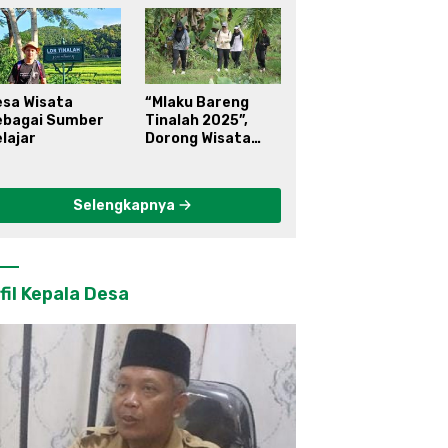
esa Wisata
“Mlaku Bareng
ebagai Sumber
Tinalah 2025”,
lajar
Dorong Wisata
Berkelanjutan di
Kulon Progo
Selengkapnya
fil Kepala Desa