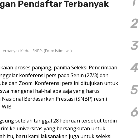
1
gan Pendaftar Terbanyak
2
3
 terbanyak Kedua SNBP. (Foto: Istimewa)
4
gkaian proses panjang, panitia Seleksi Penerimaan
gelar konferensi pers pada Senin (27/3) dan
ube dan Zoom. Konferensi pers ini ditujukan untuk
5
wa mengenai hal-hal apa saja yang harus
 Nasional Berdasarkan Prestasi (SNBP) resmi
0 WIB.
6
sung setelah tanggal 28 Februari tersebut terdiri
kirim ke universitas yang bersangkutan untuk
lah itu, baru kami laksanakan juga untuk seleksi