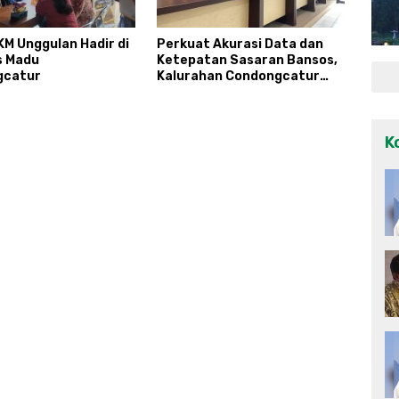
KM Unggulan Hadir di
Perkuat Akurasi Data dan
s Madu
Ketepatan Sasaran Bansos,
gcatur
Kalurahan Condongcatur
Tingkatkan Kapasitas 30
Agen Perlinsos
K