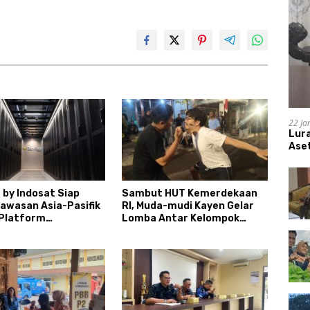
22 Ja
Lur
Aset
 by Indosat Siap
Sambut HUT Kemerdekaan
Kawasan Asia-Pasifik
RI, Muda-mudi Kayen Gelar
Platform
Lomba Antar Kelompok
uktur AI
Ronda
gerasi