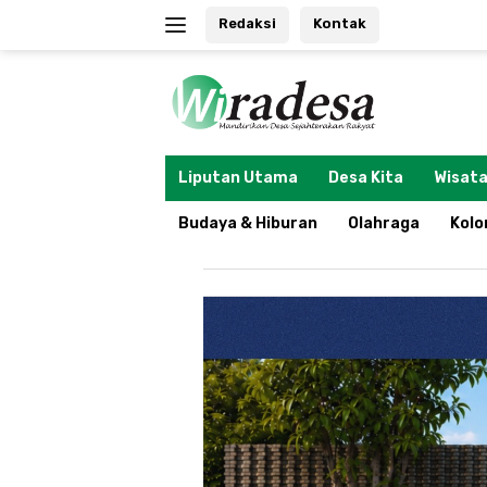
Langsung
Redaksi
Kontak
ke
konten
tutup
Liputan Utama
Desa Kita
Wisata
Budaya & Hiburan
Olahraga
Kol