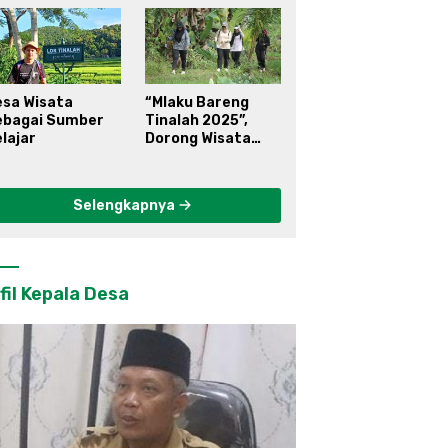
esa Wisata
“Mlaku Bareng
ebagai Sumber
Tinalah 2025”,
lajar
Dorong Wisata
Berkelanjutan di
Kulon Progo
Selengkapnya
fil Kepala Desa