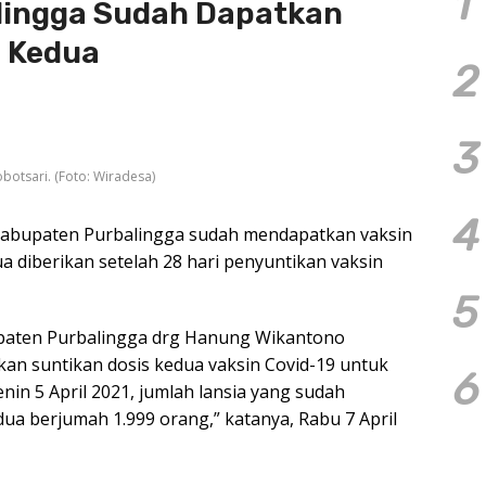
1
alingga Sudah Dapatkan
s Kedua
2
3
botsari. (Foto: Wiradesa)
4
i Kabupaten Purbalingga sudah mendapatkan vaksin
ua diberikan setelah 28 hari penyuntikan vaksin
5
upaten Purbalingga drg Hanung Wikantono
n suntikan dosis kedua vaksin Covid-19 untuk
6
nin 5 April 2021, jumlah lansia yang sudah
ua berjumah 1.999 orang,” katanya, Rabu 7 April