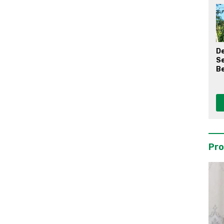
D
S
Be
Pro