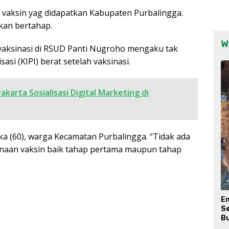
i vaksin yag didapatkan Kabupaten Purbalingga.
kan bertahap.
W
 vaksinasi di RSUD Panti Nugroho mengaku tak
si (KIPI) berat setelah vaksinasi.
arta Sosialisasi Digital Marketing di
ka (60), warga Kecamatan Purbalingga. “Tidak ada
anaan vaksin baik tahap pertama maupun tahap
E
Se
Bu