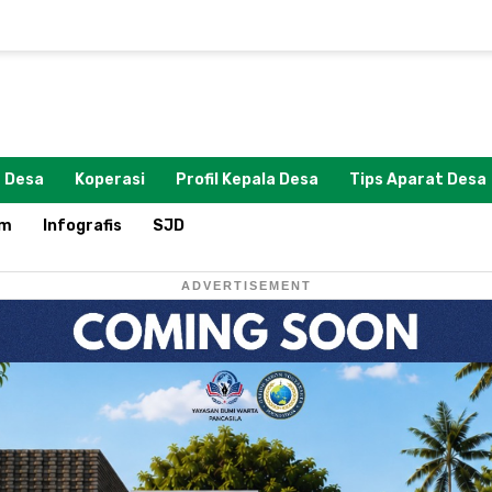
 Desa
Koperasi
Profil Kepala Desa
Tips Aparat Desa
om
Infografis
SJD
ADVERTISEMENT