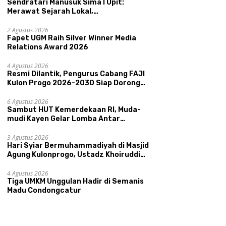
Sendratari Manusuk Sima I Upit:
Merawat Sejarah Lokal,
Memperkenalkan Potensi Budaya,
Pariwisata, dan Ekologi Klaten
2 Agustus 2026
Fapet UGM Raih Silver Winner Media
Relations Award 2026
4 Agustus 2026
Resmi Dilantik, Pengurus Cabang FAJI
Kulon Progo 2026-2030 Siap Dorong
Prestasi dan Sektor Sport Tourism
Sungai Progo
6 Agustus 2026
Sambut HUT Kemerdekaan RI, Muda-
mudi Kayen Gelar Lomba Antar
Kelompok Ronda
3 Agustus 2026
Hari Syiar Bermuhammadiyah di Masjid
Agung Kulonprogo, Ustadz Khoiruddin
Bashori: Faktor Utama Keluarga
Sakinah Adalah Agama
4 Agustus 2026
Tiga UMKM Unggulan Hadir di Semanis
Madu Condongcatur