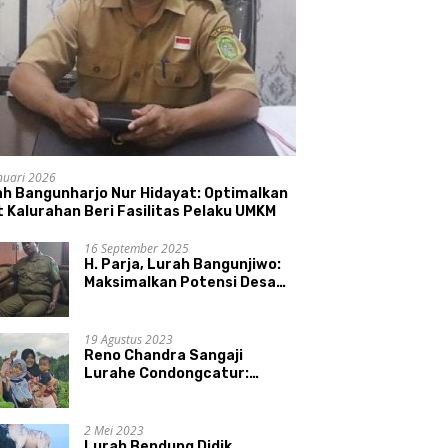
nuari 2026
ah Bangunharjo Nur Hidayat: Optimalkan
 Kalurahan Beri Fasilitas Pelaku UMKM
16 September 2025
H. Parja, Lurah Bangunjiwo:
Maksimalkan Potensi Desa
dan UMKM
19 Agustus 2023
Reno Chandra Sangaji
Lurahe Condongcatur:
Bekerja Keras, Nikmati
Proses, Dengarkan Suara
Masyarakat, dan Syukuri
2 Mei 2023
Hasil
Lurah Bendung Didik