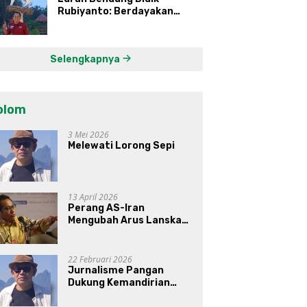
Rubiyanto: Berdayakan
Ekonomi Warga Kembangkan
Kawasan Lumbung
Mataraman
Selengkapnya
olom
3 Mei 2026
Melewati Lorong Sepi
13 April 2026
Perang AS-Iran
Mengubah Arus Lanskap
Dunia, Posisi Indonesia Di
Bawah Kepemimpinan
Prabowo-Gibran?
22 Februari 2026
Jurnalisme Pangan
Dukung Kemandirian
Pangan di Indonesia