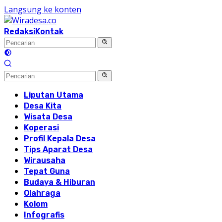
Langsung ke konten
Redaksi
Kontak
Liputan Utama
Desa Kita
Wisata Desa
Koperasi
Profil Kepala Desa
Tips Aparat Desa
Wirausaha
Tepat Guna
Budaya & Hiburan
Olahraga
Kolom
Infografis