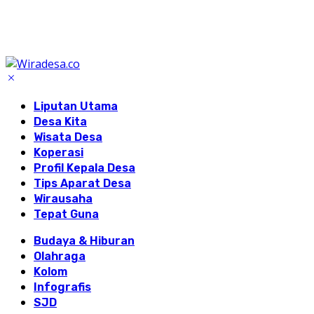
Liputan Utama
Desa Kita
Wisata Desa
Koperasi
Profil Kepala Desa
Tips Aparat Desa
Wirausaha
Tepat Guna
Budaya & Hiburan
Olahraga
Kolom
Infografis
SJD