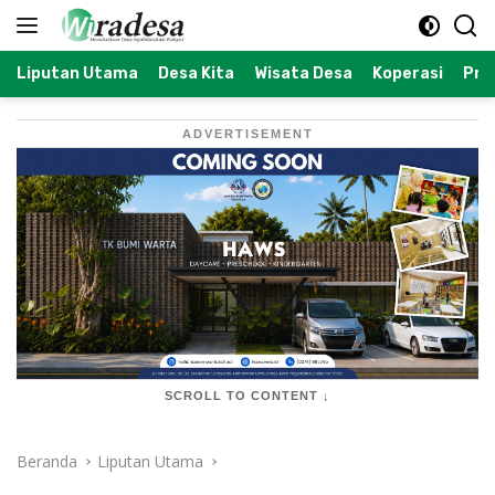
Langsung
ke
konten
Liputan Utama
Desa Kita
Wisata Desa
Koperasi
Prof
ADVERTISEMENT
SCROLL TO CONTENT ↓
Beranda
Liputan Utama