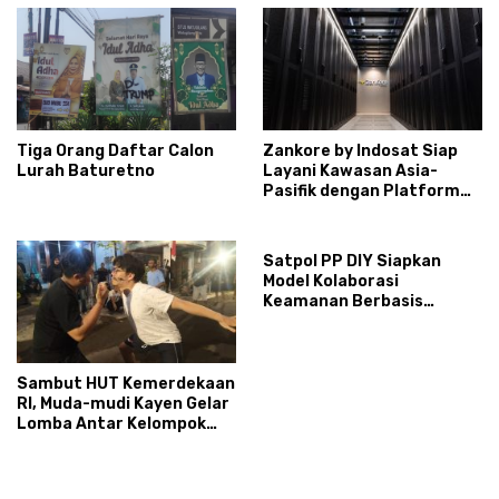
Tiga Orang Daftar Calon
Zankore by Indosat Siap
Lurah Baturetno
Layani Kawasan Asia-
Pasifik dengan Platform
Infrastruktur AI
Terintegerasi
Satpol PP DIY Siapkan
Model Kolaborasi
Keamanan Berbasis
Masyarakat
Sambut HUT Kemerdekaan
RI, Muda-mudi Kayen Gelar
Lomba Antar Kelompok
Ronda