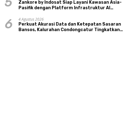
5
Zankore by Indosat Siap Layani Kawasan Asia-
Pasifik dengan Platform Infrastruktur AI
Terintegerasi
4 Agustus 2026
6
Perkuat Akurasi Data dan Ketepatan Sasaran
Bansos, Kalurahan Condongcatur Tingkatkan
Kapasitas 30 Agen Perlinsos