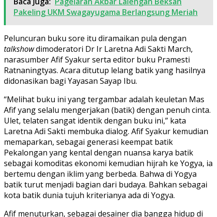
Baca Juga:
Pagelaran Akbar Lalengan Beksan
Pakeling UKM Swagayugama Berlangsung Meriah
Peluncuran buku sore itu diramaikan pula dengan
talkshow
dimoderatori Dr Ir Laretna Adi Sakti March,
narasumber Afif Syakur serta editor buku Pramesti
Ratnaningtyas. Acara ditutup lelang batik yang hasilnya
didonasikan bagi Yayasan Sayap Ibu.
“Melihat buku ini yang tergambar adalah keuletan Mas
Afif yang selalu mengerjakan (batik) dengan penuh cinta.
Ulet, telaten sangat identik dengan buku ini,” kata
Laretna Adi Sakti membuka dialog. Afif Syakur kemudian
memaparkan, sebagai generasi keempat batik
Pekalongan yang kental dengan nuansa karya batik
sebagai komoditas ekonomi kemudian hijrah ke Yogya, ia
bertemu dengan iklim yang berbeda. Bahwa di Yogya
batik turut menjadi bagian dari budaya. Bahkan sebagai
kota batik dunia tujuh kriterianya ada di Yogya.
Afif menuturkan, sebagai desainer dia bangga hidup di