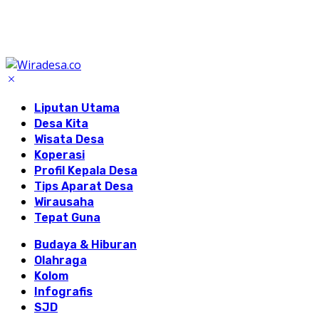
Liputan Utama
Desa Kita
Wisata Desa
Koperasi
Profil Kepala Desa
Tips Aparat Desa
Wirausaha
Tepat Guna
Budaya & Hiburan
Olahraga
Kolom
Infografis
SJD