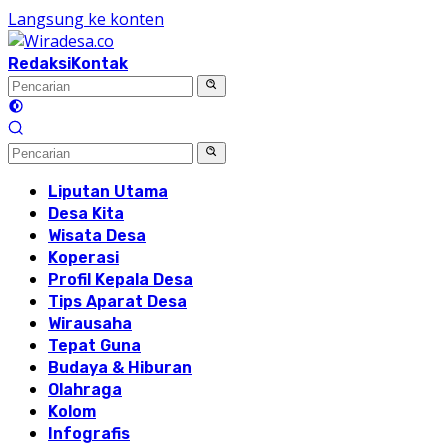
Langsung ke konten
Redaksi
Kontak
Liputan Utama
Desa Kita
Wisata Desa
Koperasi
Profil Kepala Desa
Tips Aparat Desa
Wirausaha
Tepat Guna
Budaya & Hiburan
Olahraga
Kolom
Infografis