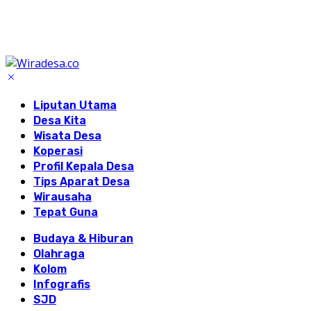
Liputan Utama
Desa Kita
Wisata Desa
Koperasi
Profil Kepala Desa
Tips Aparat Desa
Wirausaha
Tepat Guna
Budaya & Hiburan
Olahraga
Kolom
Infografis
SJD