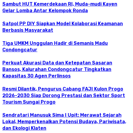
Sambut HUT Kemerdekaan RI, Muda-mudi Kayen
Gelar Lomba Antar Kelompok Ronda
Satpol PP DIY Siapkan Model Kolaborasi Keamanan
Berbasis Masyarakat
Tiga UMKM Unggulan Hadir di Semanis Madu
Condongcatur
Perkuat Akurasi Data dan Ketepatan Sasaran
Bansos, Kalurahan Condongcatur Tingkatkan
Kapasitas 30 Agen Perlinsos
Resmi Dilantik, Pengurus Cabang FAJI Kulon Progo
2026-2030 Siap Dorong Prestasi dan Sektor Sport
Tourism Sungai Progo
Sendratari Manusuk Sima I Upit: Merawat Sejarah
Lokal, Memperkenalkan Potensi Budaya, Pariwisata,
dan Ekologi Klaten