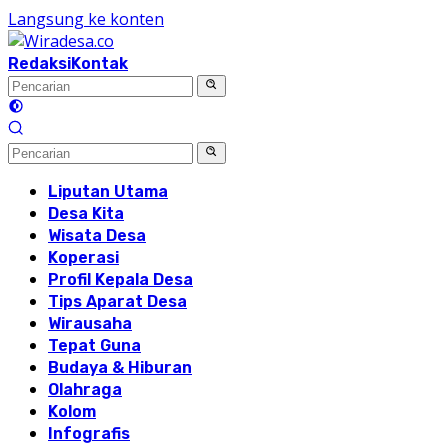
Langsung ke konten
Redaksi
Kontak
Liputan Utama
Desa Kita
Wisata Desa
Koperasi
Profil Kepala Desa
Tips Aparat Desa
Wirausaha
Tepat Guna
Budaya & Hiburan
Olahraga
Kolom
Infografis