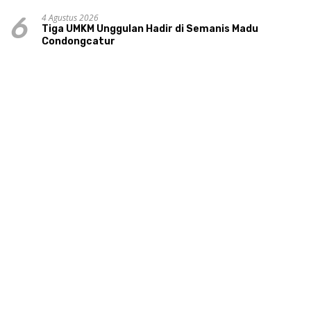
Utama Keluarga Sakinah Adalah Agama
4 Agustus 2026
6
Tiga UMKM Unggulan Hadir di Semanis Madu
Condongcatur