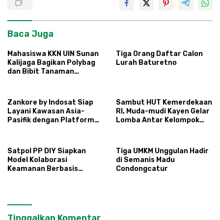
Baca Juga
Mahasiswa KKN UIN Sunan
Tiga Orang Daftar Calon
Kalijaga Bagikan Polybag
Lurah Baturetno
dan Bibit Tanaman
Sayuran Hortikultura
kepada Warga Ngipikrejo 1
Zankore by Indosat Siap
Sambut HUT Kemerdekaan
Layani Kawasan Asia-
RI, Muda-mudi Kayen Gelar
Pasifik dengan Platform
Lomba Antar Kelompok
Infrastruktur AI
Ronda
Terintegerasi
Satpol PP DIY Siapkan
Tiga UMKM Unggulan Hadir
Model Kolaborasi
di Semanis Madu
Keamanan Berbasis
Condongcatur
Masyarakat
Tinggalkan Komentar