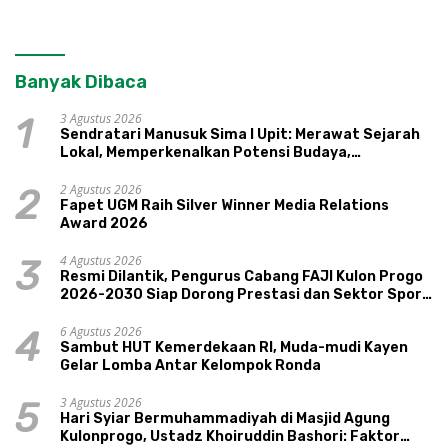
Banyak Dibaca
3 Agustus 2026
1
Sendratari Manusuk Sima I Upit: Merawat Sejarah
Lokal, Memperkenalkan Potensi Budaya,
Pariwisata, dan Ekologi Klaten
2 Agustus 2026
2
Fapet UGM Raih Silver Winner Media Relations
Award 2026
4 Agustus 2026
3
Resmi Dilantik, Pengurus Cabang FAJI Kulon Progo
2026-2030 Siap Dorong Prestasi dan Sektor Sport
Tourism Sungai Progo
6 Agustus 2026
4
Sambut HUT Kemerdekaan RI, Muda-mudi Kayen
Gelar Lomba Antar Kelompok Ronda
3 Agustus 2026
5
Hari Syiar Bermuhammadiyah di Masjid Agung
Kulonprogo, Ustadz Khoiruddin Bashori: Faktor