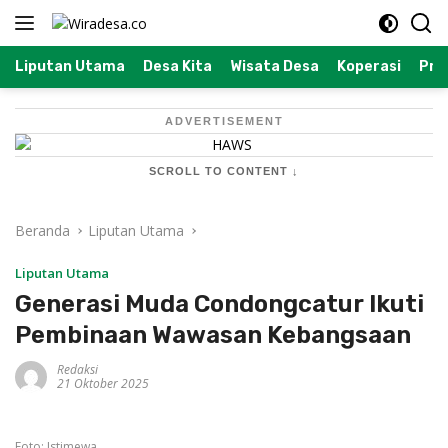
Langsung
ke
konten
Liputan Utama
Desa Kita
Wisata Desa
Koperasi
Prof
ADVERTISEMENT
SCROLL TO CONTENT ↓
Beranda
Liputan Utama
Liputan Utama
Generasi Muda Condongcatur Ikuti
Pembinaan Wawasan Kebangsaan
Redaksi
21 Oktober 2025
Foto: Istimewa