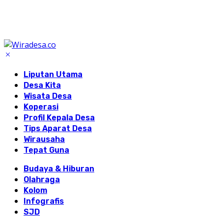
Liputan Utama
Desa Kita
Wisata Desa
Koperasi
Profil Kepala Desa
Tips Aparat Desa
Wirausaha
Tepat Guna
Budaya & Hiburan
Olahraga
Kolom
Infografis
SJD