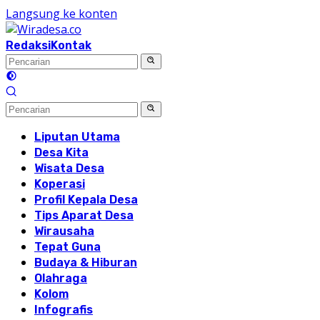
Langsung ke konten
Redaksi
Kontak
Liputan Utama
Desa Kita
Wisata Desa
Koperasi
Profil Kepala Desa
Tips Aparat Desa
Wirausaha
Tepat Guna
Budaya & Hiburan
Olahraga
Kolom
Infografis